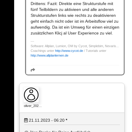
Drittens: Fazit: Direkte eine Strukturstufe mit
fünf Teilbildern zu aktivieen und alle anderen
Strukturstufen links wie rechts zu deaktivieren
geht einfach nicht oder ist im Arbeitsflow viel zu
aufwendig. Da ist ein Umweg für einen einzigen
zusätzlichen Klicj al User Experience zu viel.
Software: Allplan, Lumion, OM by Cycot, Simplebim, Nevaris...
Coachings unter
http://www.cycot.de
/ Tutorials unter
http://www.allplanlernen.de
oliver_202…
21.11.2023 - 06:20
*