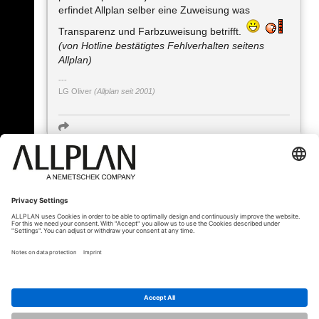
erfindet Allplan selber eine Zuweisung was
Transparenz und Farbzuweisung betrifft.
(von Hotline bestätigtes Fehlverhalten seitens
Allplan)
LG Oliver
(Allplan seit 2001)
« Zurück
© ALLPLAN Schweiz AG
ALLPLAN ist Teil der
Nemetschek Group