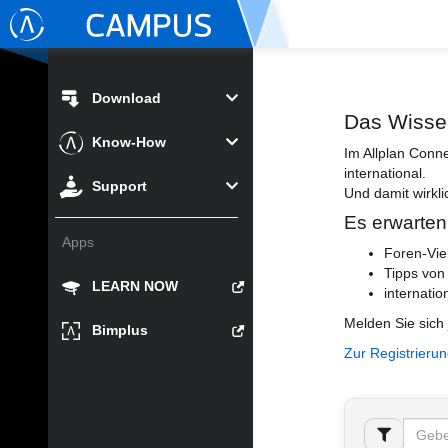
Download
Das Wisse
Know-How
Im Allplan Conn
international.
Support
Und damit wirkli
Es erwarten
Apps
Foren-Vie
Tipps von
LEARN NOW
internatio
Melden Sie sich 
Bimplus
Zur Registrieru