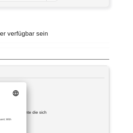
r verfügbar sein
html
bar für Elemente die sich
T angezeigt: