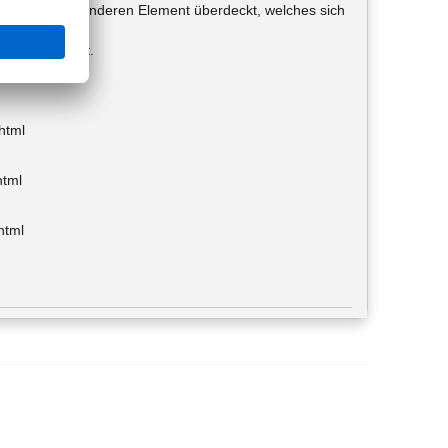
ird von einem anderen Element überdeckt, welches sich
elche aktiv ist.
html
html
html