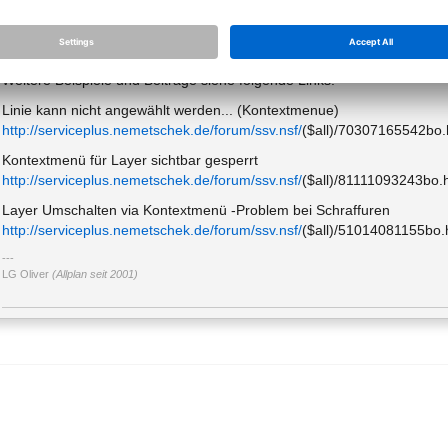
* Elemente befindet sicht auf einem sichtbar gesperrtem Layer und w
auf einem bearbeitbarem Layer befindet.
Beispiel Text sichtbar gesperrt auf einer Füllfläche/ Schraffur / Muster w
Weitere Beispiele und Beiträge siehe folgende Links:
Linie kann nicht angewählt werden... (Kontextmenue)
http://serviceplus.nemetschek.de/forum/ssv.nsf/
($all)/70307165542bo.
Kontextmenü für Layer sichtbar gesperrt
http://serviceplus.nemetschek.de/forum/ssv.nsf/
($all)/81111093243bo.
Layer Umschalten via Kontextmenü -Problem bei Schraffuren
http://serviceplus.nemetschek.de/forum/ssv.nsf/
($all)/51014081155bo.
LG Oliver
(Allplan seit 2001)