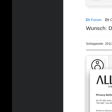
Forum
C
Wunsch: Da
Schlagworte:
2011
oliver_202…