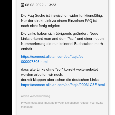
08.08.2022 - 13:23
Die Faq Suche ist inzwischen wider funktionsfähig.
Nur der direkt Link zu einem Einzelnen FAQ ist
noch nicht fertig migriert.
Die Links haben sich übrigends geändert: Neue
Links erkennt man and dem "/sc-" und einer neuen
Nummerierung die nun keinerlei Buchstaben merh
enthält.
https://connect.allplan.com/de/faqid/sc-
000007805.html
dass alte Links ohne "sc-" korrekt weitergeleitet
werden arbeiten wir noch:
derzeit klappen aber schon die deutschen Links
https://connect.allplan.com/de/faqid/00031C3E.html
Allplan Webentwicklung
Private messages must be private. No support request via Private
message.