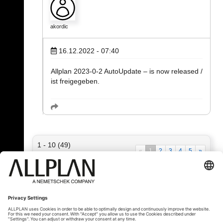
akordic
16.12.2022 - 07:40
Allplan 2023-0-2 AutoUpdate – is now released /
ist freigegeben.
1 - 10 (49)
«
1
2
3
4
5
»
« Zurück