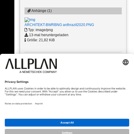
Anhänge (1)
ARCHITEKT-BWRBNG anthrazit2020.PNG
Typ: image/png
13-mal heruntergeladen
Größe: 21,82 KiB
« Zurück
© ALLPLAN Schweiz AG
ALLPLAN ist Teil der
Nemetschek Group