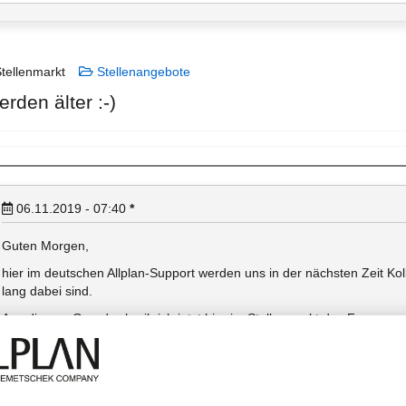
tellenmarkt
Stellenangebote
rden älter :-)
06.11.2019 - 07:40
*
Guten Morgen,
hier im deutschen Allplan-Support werden uns in der nächsten Zeit Ko
lang dabei sind.
Aus diesem Grund schreib ich jetzt hier im Stellenmarkt des Forums mal
beruflich verändern möchten und sich einen Job im Allplan Support vors
wird noch folgen.
Interesse geweckt? Dann biete ich gerne ein unverbindliches Gespräch
1292 - ich freue mich drauf!