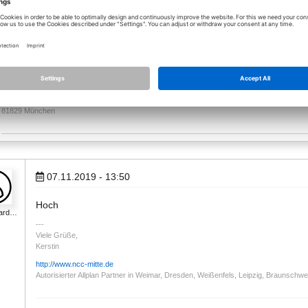
Gruß
Daniel
Daniel Peter
ALLPLAN
Customer Success Manager
Konrad-Zuse-Platz 1
81829 München
07.11.2019 - 13:50
Hoch
hard…
Viele Grüße,
Kerstin
http://www.ncc-mitte.de
Autorisierter Allplan Partner in Weimar, Dresden, Weißenfels, Leipzig, Braunschw