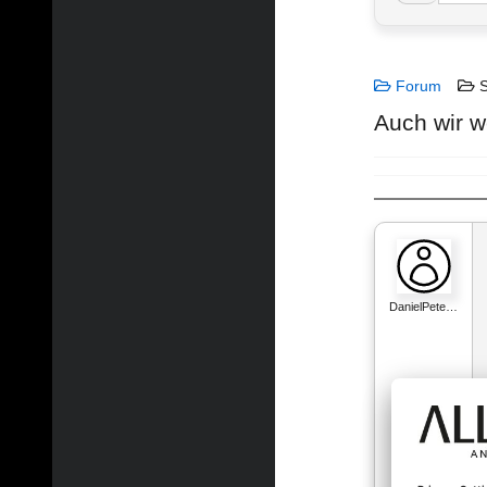
Forum
S
Auch wir we
DanielPete…