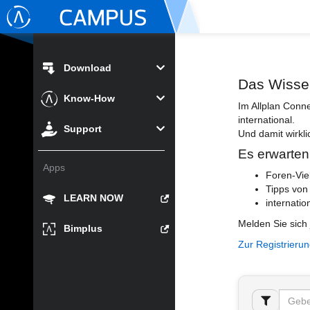
Download
Das Wisse
Know-How
Im Allplan Conn
international.
Support
Und damit wirkli
Es erwarten
Apps
Foren-Vie
Tipps von
LEARN NOW
internatio
Melden Sie sich 
Bimplus
Zur Registrieru