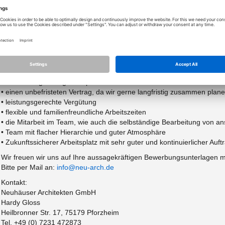
• sehr gute Umsetzungsfähigkeit von Skizzen und Entwurfsgrundlagen
• eigenverantwortliche, strukturierte Arbeitsweise
• sehr gute Kommunikations- und Teamfähigkeit
• sehr gute Kenntnisse der deutschen Sprache in Wort und Schrift
• sicherer Umgang mit Microsoft Office, AVA, CAD (Nemetschek Allplan
• Interesse an Ihrer fachlichen und persönlichen Weiterentwicklung
Wir bieten:
• ein vielfältiges Aufgabenspektrum
• einen unbefristeten Vertrag, da wir gerne langfristig zusammen pla
• leistungsgerechte Vergütung
• flexible und familienfreundliche Arbeitszeiten
• die Mitarbeit im Team, wie auch die selbständige Bearbeitung von a
• Team mit flacher Hierarchie und guter Atmosphäre
• Zukunftssicherer Arbeitsplatz mit sehr guter und kontinuierlicher Auft
Wir freuen wir uns auf Ihre aussagekräftigen Bewerbungsunterlagen m
Bitte per Mail an:
info@neu-arch.de
Kontakt:
Neuhäuser Architekten GmbH
Hardy Gloss
Heilbronner Str. 17, 75179 Pforzheim
Tel. +49 (0) 7231 472873