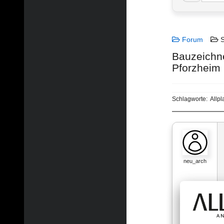
Forum
S
Bauzeichne
Pforzheim
Schlagworte:
Allpl
neu_arch