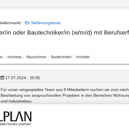
tellenmarkt
Stellenangebote
r/in oder Bautechniker/in (w/m/d) mit Berufserf
an
Hochbau
Bauzeichner
Bautechniker
Architekt
17.07.2024 - 20:05
Für unser eingespieltes Team aus 8 Mitarbeitern suchen wir zum nächs
Bearbeitung von anspruchsvollen Projekten in den Bereichen Wohnu
und Industriebau.
Sie bringen mit:
• abgeschlossene Ausbildung als Bauzeichner/in oder Bautechniker/in o
• mind. 2 Jahre Berufserfahrung
• fundierte Kenntnisse in der Ausführungs- und Detailplanung