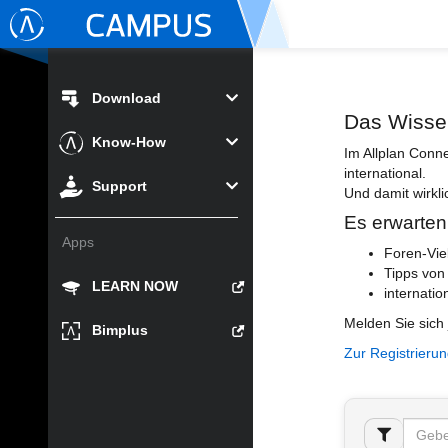
Download
Das Wisse
Know-How
Im Allplan Conn
international.
Support
Und damit wirkli
Es erwarten
Apps
Foren-Vie
Tipps von
LEARN NOW
internatio
Melden Sie sich 
Bimplus
Zur Registrieru