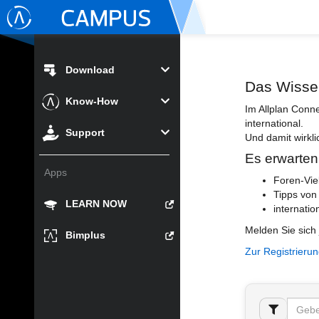
Download
Das Wisse
Know-How
Im Allplan Conn
international.
Support
Und damit wirkli
Es erwarten
Apps
Foren-Vie
Tipps von
LEARN NOW
internatio
Melden Sie sich 
Bimplus
Zur Registrieru