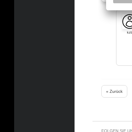
kz
« Zurück
FOLGEN SIE U