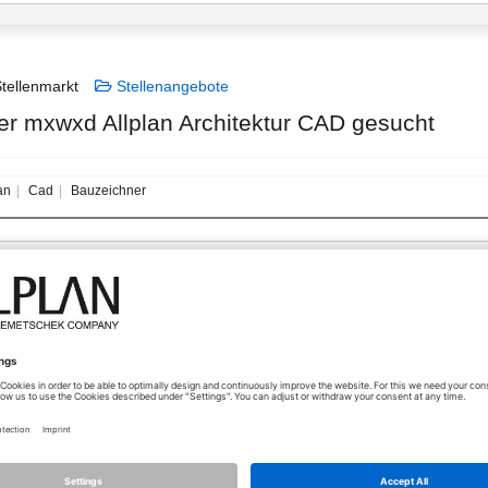
tellenmarkt
Stellenangebote
r mxwxd Allplan Architektur CAD gesucht
an
Cad
Bauzeichner
16.08.2025 - 10:36
Wir suchen Verstärkung zur projektweisen Mitarbeit im Homeoffice.
Nach einer Software-Umstellung benötigen wir tatkräftige Unterstützu
Erstellung der Ausführungsplanung.
Eine geordnete Bauwerksstruktur und die Umstellung von Teilbildsalat 
Über Ihr Interesse und Ihre Rückfragen würden wir uns freuen.
Emails bitte an
shipeo@t-online.de