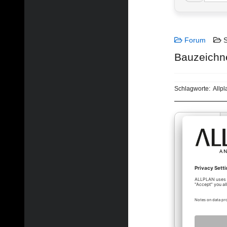
Forum
S
Bauzeichne
Schlagworte:
Allpl
sad