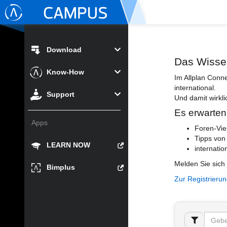
Download
Das Wisse
Know-How
Im Allplan Conn
international.
Support
Und damit wirkli
Es erwarten
Apps
Foren-Vie
Tipps von
LEARN NOW
internatio
Melden Sie sich 
Bimplus
Zur Registrieru