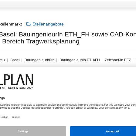
tellenmarkt
Stellenangebote
asel: BauingenieurIn ETH_FH sowie CAD-Kons
m Bereich Tragwerksplanung
eiz
Basel
Bauingenieurbüro
Bauingenieur/in ETH/FH
Zeichner/in EFZ
03.11.2025 - 08:29
Wir bearbeiten sowohl Projekte im Neubau von Wohn- und Geschäftsge
bzw Umbauten.
Wir bieten eine Vollzeit-/Teilzeitstelle in Festanstellung als:
-Bauingenieur/in ETH/FH
-CAD-Konstrukteur/-in