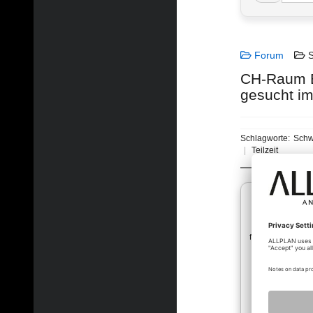
Forum
S
CH-Raum B
gesucht i
Schlagworte:
Schw
Teilzeit
fredi_schm…