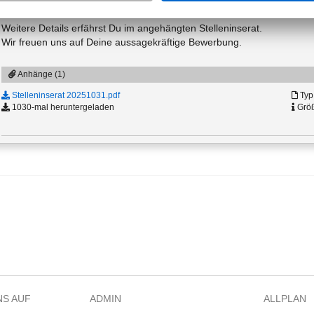
im Bereich Tragwerksplanung/Ingenieurbau.
Weitere Details erfährst Du im angehängten Stelleninserat.
Wir freuen uns auf Deine aussagekräftige Bewerbung.
Anhänge (1)
Stelleninserat 20251031.pdf
Typ:
1030-mal heruntergeladen
Größ
NS AUF
ADMIN
ALLPLAN