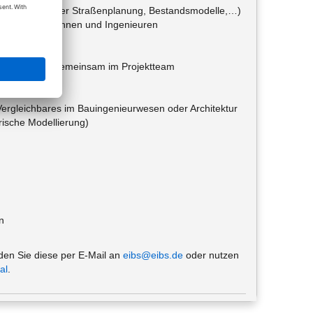
, Grundlagen der Straßenplanung, Bestandsmodelle,…)
den Ingenieurinnen und Ingenieuren
ojektaufgaben gemeinsam im Projektteam
Vergleichbares im Bauingenieurwesen oder Architektur
rische Modellierung)
n
den Sie diese per E-Mail an
eibs@eibs.de
oder nutzen
al
.