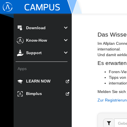
Download
Das Wisse
Know-How
Im Allplan Conn
international.
Support
Und damit wirkli
Es erwarten
Apps
Foren-Vie
Tipps von
LEARN NOW
internatio
Melden Sie sich 
Bimplus
Zur Registrieru