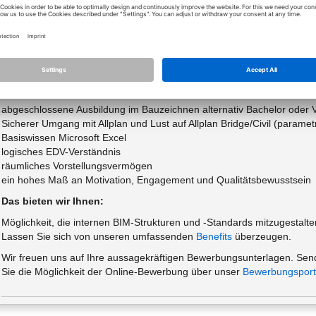
selbständiges Einrichten des 3D-Grundlagenmodells (Geländemodell
Erstellen von 3D-Planungsmodellen (BIM-Modellen) in Absprache mit 
Erstellung von Visualisierungen
Ableiten und Generieren von 2D-Planunterlagen
Sicherstellung der termin- und qualitätsgerechten Abwicklung der Pr
Das sind Sie:
abgeschlossene Ausbildung im Bauzeichnen alternativ Bachelor oder 
Sicherer Umgang mit Allplan und Lust auf Allplan Bridge/Civil (paramet
Basiswissen Microsoft Excel
logisches EDV-Verständnis
räumliches Vorstellungsvermögen
ein hohes Maß an Motivation, Engagement und Qualitätsbewusstsein
Das bieten wir Ihnen:
Möglichkeit, die internen BIM-Strukturen und -Standards mitzugestalte
Lassen Sie sich von unseren umfassenden
Benefits
überzeugen.
Wir freuen uns auf Ihre aussagekräftigen Bewerbungsunterlagen. Sen
Sie die Möglichkeit der Online-Bewerbung über unser
Bewerbungsport