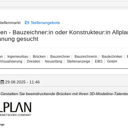
tellenmarkt
Stellenangebote
n - Bauzeichner:in oder Konstrukteur:in Allplan x
anung gesucht
an
Ingenieurbau
Brücken
Bauzeichner
Bauzeichnerin
Bautechniker
B
Visualisierung
Dresden
Neuanfang
Stellenanzeige
EIBS
GmbH
29.08.2025 - 11:46
Gestalten Sie beeindruckende Brücken mit Ihren 3D-Modeling-Talente
Brückenbau und in der 3D-Planung setzt!
Wir suchen Sie für unser Stammhaus in Dresden:
Bauzeichnerin (w/m/d)
Ihre Aufgaben umfassen: