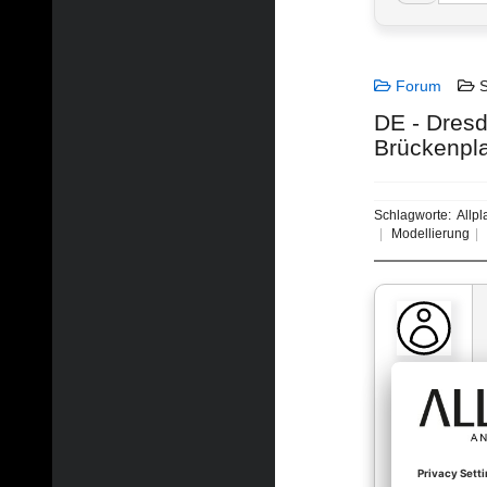
Forum
S
DE - Dresde
Brückenpl
Schlagworte:
Allpl
Modellierung
eibs_sle