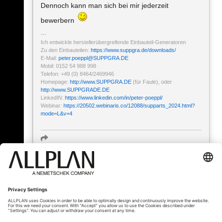
Dennoch kann man sich bei mir jederzeit
bewerbern
Ich entwickle herstellerübergreifende Einbauteil-Generatoren
Zu den Einbauteilen:
https://www.suppgra.de/downloads/
E-Mail:
peter.poeppl
@
SUPPGRA.DE
Mobil: 0152 54 988 998
Telefon: +49 (0) 8464/2469946
Homepage:
http://www.SUPPGRA.DE
(für Faule), oder
http://www.SUPPGRADE.DE
LinkedIN:
https://www.linkedin.com/in/peter-poeppl/
Webinar:
https://20502.webinaris.co/12088/supparts_2024.html?
mode=L&v=4
« Zurück