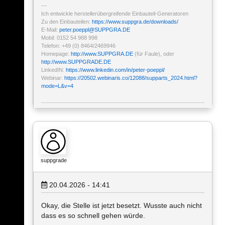
Ich entwickle herstellerübergreifende Einbauteil-Generatoren
Zu den Einbauteilen:
https://www.suppgra.de/downloads/
E-Mail:
peter.poeppl
@
SUPPGRA.DE
Mobil: 0152 54 988 998
Telefon: +49 (0) 8464/2469946
Homepage:
http://www.SUPPGRA.DE
(für Faule), oder
http://www.SUPPGRADE.DE
LinkedIN:
https://www.linkedin.com/in/peter-poeppl/
Webinar:
https://20502.webinaris.co/12088/supparts_2024.html?
mode=L&v=4
suppgrade
20.04.2026 - 14:41
Okay, die Stelle ist jetzt besetzt. Wusste auch nicht
dass es so schnell gehen würde.