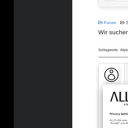
Forum
S
Wir suchen
Schlagworte:
Allpl
t_augustin