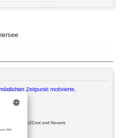
mersee
öglichen Zeitpunkt motivierte,
plan BIM Design2Cost und Nevaris.