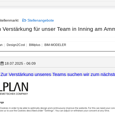
tellenmarkt
Stellenangebote
 Verstärkung für unser Team in Inning am Am
an
Design2Cost
BIMplus
BIM-MODELER
18.07.2025 - 06:09
Zur Verstärkung unseres Teams suchen wir zum nächstm
verantwortungsbewusste
Architekt (m/w/d)
Bauzeichner, Technischer Zeichner (m/w/d)
in unserem Büro zeichnen wir immer mit der aktuellen Version von All
Ihr Aufgabenbereich kann folgende Bereiche umfassen: