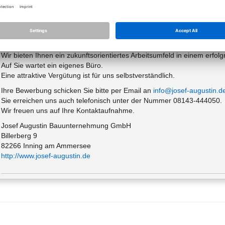
- Entwurfsplanung-/Entwicklung
- Kalkulationsplanung, Design2Cost, 3D BIM
- Baugenehmigungsplanung
- bis zur Werk-Detailplanung, Entwässerungsplanung von anspruchsvo
Wohnanlagen
Wir bieten Ihnen ein zukunftsorientiertes Arbeitsumfeld in einem erfo
Auf Sie wartet ein eigenes Büro.
Eine attraktive Vergütung ist für uns selbstverständlich.
Ihre Bewerbung schicken Sie bitte per Email an
info@josef-augustin.d
Sie erreichen uns auch telefonisch unter der Nummer 08143-444050.
Wir freuen uns auf Ihre Kontaktaufnahme.
Josef Augustin Bauunternehmung GmbH
Billerberg 9
82266 Inning am Ammersee
http://www.josef-augustin.de