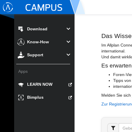
Download
Das Wisse
Know-How
Im Allplan Conn
international.
Support
Und damit wirkli
Es erwarten
Apps
Foren-Vie
Tipps von
LEARN NOW
internatio
Melden Sie sich 
Bimplus
Zur Registrieru