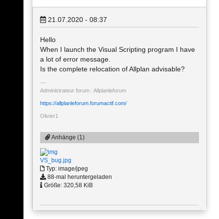
21.07.2020 - 08:37
Hello
When I launch the Visual Scripting program I have
a lot of error message.
Is the complete relocation of Allplan advisable?
Administrateur forum : Allplanleforum
https://allplanleforum.forumactif.com/
Olivier1
Anhänge (1)
VS_bug.jpg
Typ: image/jpeg
88-mal heruntergeladen
Größe: 320,58 KiB