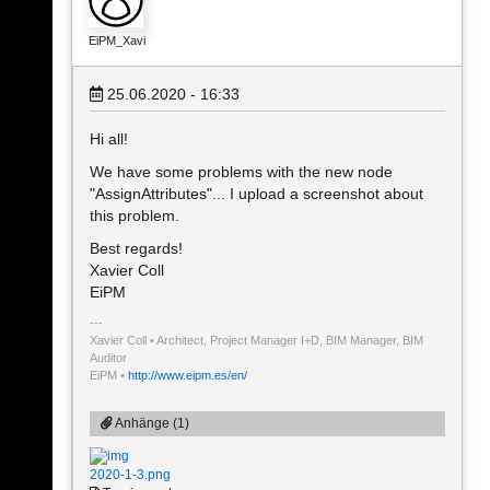
EiPM_Xavi
25.06.2020 - 16:33
Hi all!
We have some problems with the new node
"AssignAttributes"... I upload a screenshot about
this problem.
Best regards!
Xavier Coll
EiPM
Xavier Coll • Architect, Project Manager I+D, BIM Manager, BIM
Auditor
EiPM •
http://www.eipm.es/en/
Anhänge (1)
2020-1-3.png