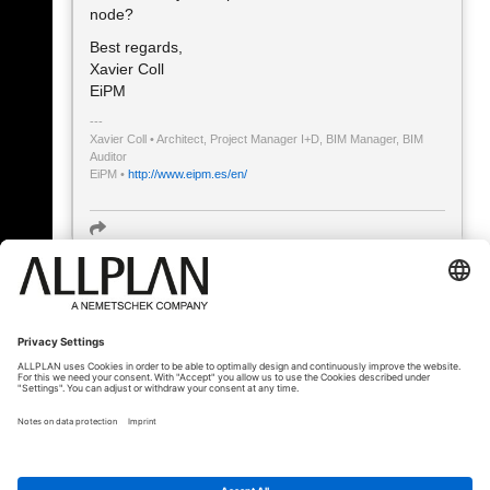
node?
Best regards,
Xavier Coll
EiPM
Xavier Coll • Architect, Project Manager I+D, BIM Manager, BIM
Auditor
EiPM •
http://www.eipm.es/en/
« Zurück