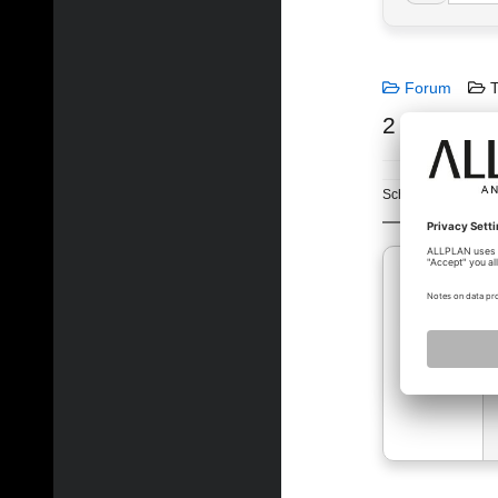
Forum
T
2 x Allpla
Schlagworte:
Verka
strein_cia…