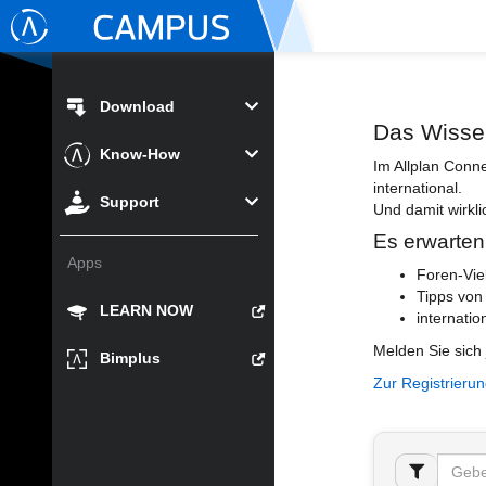
Download
Das Wisse
Know-How
Im Allplan Conn
international.
Support
Und damit wirkli
Es erwarten
Apps
Foren-Vie
Tipps von
LEARN NOW
internatio
Melden Sie sich 
Bimplus
Zur Registrieru