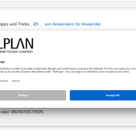
ipps und Tricks
... von Anwendern für Anwender
n Lizenzen zu verkaufen
uf Allplan 2023
19.02.2024 - 13:13
Liebe Allplan User,
wir verkaufen 2 Allplan-Lizenzen Programmversion 2023 auf Verhandlu
Unter
info@sc-planungen.de
oder 08036/93579595