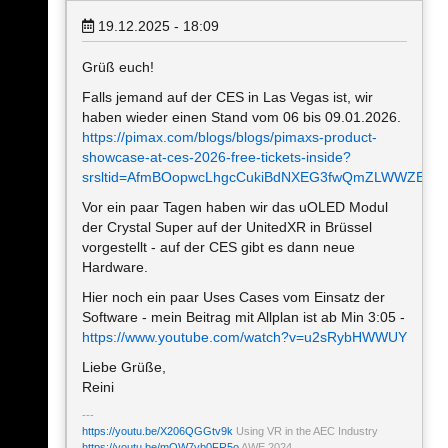
19.12.2025 - 18:09
Grüß euch!
Falls jemand auf der CES in Las Vegas ist, wir
haben wieder einen Stand vom 06 bis 09.01.2026.
https://pimax.com/blogs/blogs/pimaxs-product-
showcase-at-ces-2026-free-tickets-inside?
srsltid=AfmBOopwcLhgcCukiBdNXEG3fwQmZLWWZEGI
Vor ein paar Tagen haben wir das uOLED Modul
der Crystal Super auf der UnitedXR in Brüssel
vorgestellt - auf der CES gibt es dann neue
Hardware.
Hier noch ein paar Uses Cases vom Einsatz der
Software - mein Beitrag mit Allplan ist ab Min 3:05 -
https://www.youtube.com/watch?v=u2sRybHWWUY
Liebe Grüße,
Reini
https://youtu.be/X206QGGtv9k
Using VR in the AEC Industry
https://youtu.be/mOW7yb0FR5o
AWE 2024