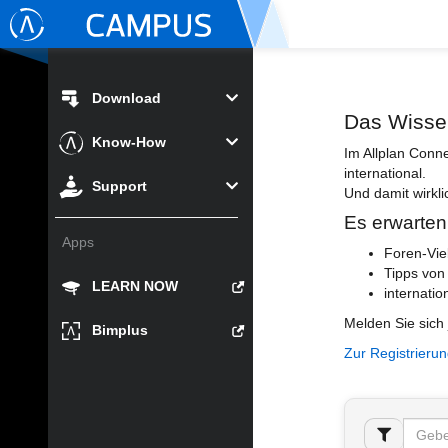
Download
Das Wisse
Know-How
Im Allplan Conn
international.
Support
Und damit wirkli
Es erwarten
Apps
Foren-Vie
Tipps von
LEARN NOW
internatio
Melden Sie sich 
Bimplus
Zur Registrieru