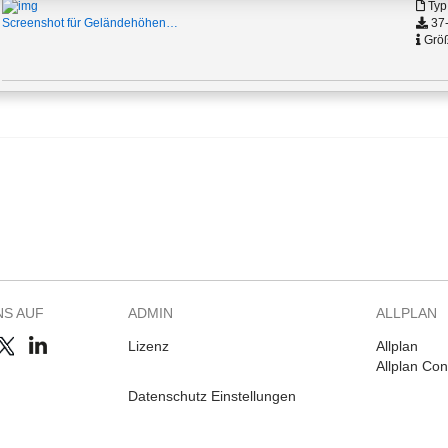
Typ
37-
Screenshot für Geländehöhen…
Größ
NS AUF
ADMIN
ALLPLAN
Lizenz
Allplan
Allplan Co
Datenschutz Einstellungen