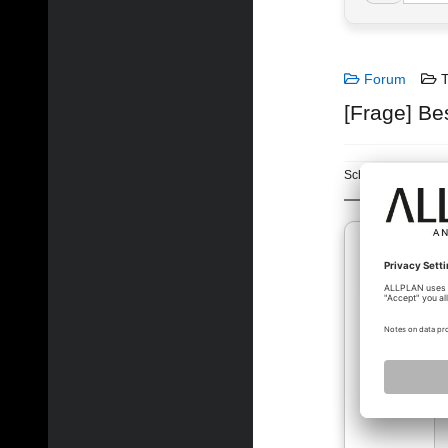
Forum
T
[Frage] Be
Schlagworte:
Allp
aic2015