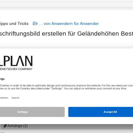
ipps und Tricks
... von Anwendern für Anwender
schriftungsbild erstellen für Geländehöhen Be
lan 2024
15.04.2025 - 12:44
Hallo,
wie kann ich ein Beschriftungsbild erstellen mit Geländehöhe Besta
bezogen auf Höhe über NHN
Eingabe der Normalhöhenull unter der Projektverwaltung hab ich gem
Jetzt weiß ich nicht weiter.
Anhänge (1)