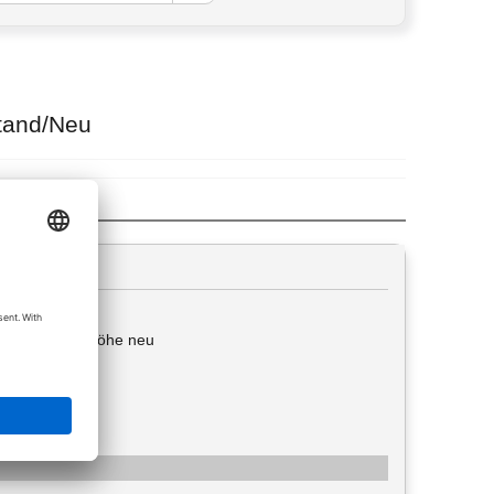
stand/Neu
nd und Geländehöhe neu
acht.