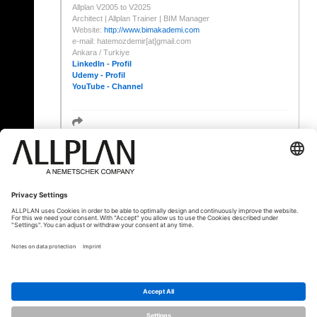
Allplan V2005 to V2025
Architect | Allplan Trainer | BIM Manager
Website:
http://www.bimakademi.com
e-mail: hatemozdemir[at]gmail.com
Ankara / Turkiye
LinkedIn - Profil
Udemy - Profil
YouTube - Channel
« Zurück
© ALLPLAN Schweiz AG
ALLPLAN ist Teil der
Nemetschek Group