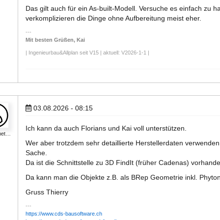
Das gilt auch für ein As-built-Modell. Versuche es einfach zu ha
verkomplizieren die Dinge ohne Aufbereitung meist eher.
Mit besten Grüßen, Kai
| Ingenieurbau&Allplan seit V15 | aktuell: V2026-1-1 |
03.08.2026 - 08:15
Ich kann da auch Florians und Kai voll unterstützen.
met…
Wer aber trotzdem sehr detaillierte Herstellerdaten verwende
Sache.
Da ist die Schnittstelle zu 3D FindIt (früher Cadenas) vorhand
Da kann man die Objekte z.B. als BRep Geometrie inkl. Phyton
Gruss Thierry
https://www.cds-bausoftware.ch