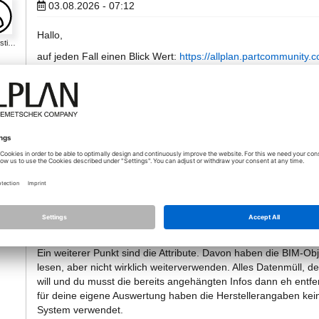
03.08.2026 - 07:12
Hallo,
sti…
auf jeden Fall einen Blick Wert:
https://allplan.partcommunity
03.08.2026 - 07:28
*
Volle Zustimmung zu Florians Antwort.
o
Ergänzend dazu, Oskar - man müllt sich seine Modelle durch di
"BIM"-Objekte ansprichst, dann muss du sicherlich auch immer
kenne ich den Standard der AGs so, dass da oft auch eine max
du ziemlich schnell, wenn du viele detailverliebte Objekte einb
Ein weiterer Punkt sind die Attribute. Davon haben die BIM-O
lesen, aber nicht wirklich weiterverwenden. Alles Datenmüll, de
will und du musst die bereits angehängten Infos dann eh entf
für deine eigene Auswertung haben die Herstellerangaben keine
System verwendet.