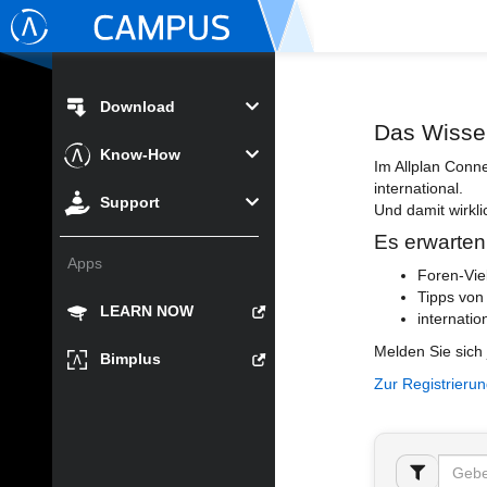
Download
Das Wisse
Know-How
Im Allplan Conn
international.
Support
Und damit wirkli
Es erwarten
Apps
Foren-Vie
Tipps von
LEARN NOW
internatio
Melden Sie sich 
Bimplus
Zur Registrieru