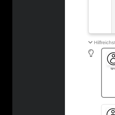
Hilfreich
tgr