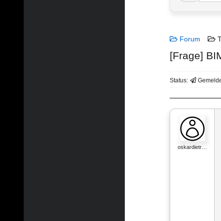
Forum
T
[Frage] BI
Status:
Gemelde
oskardietr…