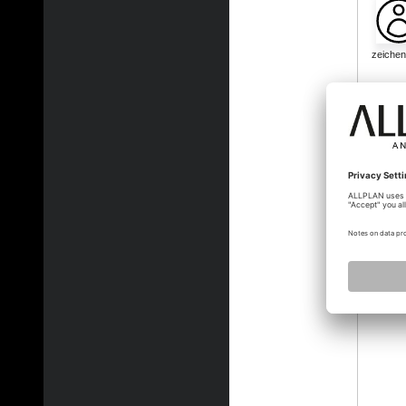
zeichen
o_