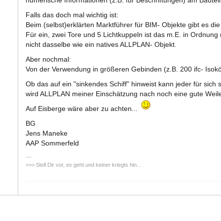
numerische Informationen (z.B. für Beschriftungen) am Bauteil
Falls das doch mal wichtig ist:
Beim (selbst)erklärten Marktführer für BIM- Objekte gibt es die
Für ein, zwei Tore und 5 Lichtkuppeln ist das m.E. in Ordnung 
nicht dasselbe wie ein natives ALLPLAN- Objekt.
Aber nochmal:
Von der Verwendung in größeren Gebinden (z.B. 200 ifc- Isokör
Ob das auf ein "sinkendes Schiff" hinweist kann jeder für sic
wird ALLPLAN meiner Einschätzung nach noch eine gute Weile
Auf Eisberge wäre aber zu achten...
BG
Jens Maneke
AAP Sommerfeld
>>> Stell Dir vor, es geht und keiner kriegts hin...