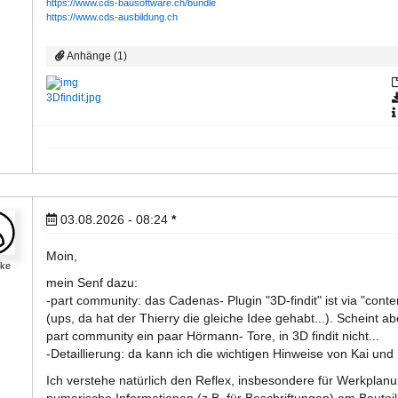
https://www.cds-bausoftware.ch/bundle
https://www.cds-ausbildung.ch
Anhänge (1)
3Dfindit.jpg
03.08.2026 - 08:24
*
Moin,
eke
mein Senf dazu:
-part community: das Cadenas- Plugin "3D-findit" ist via "conte
(ups, da hat der Thierry die gleiche Idee gehabt...). Scheint abe
part community ein paar Hörmann- Tore, in 3D findit nicht...
-Detaillierung: da kann ich die wichtigen Hinweise von Kai un
Ich verstehe natürlich den Reflex, insbesondere für Werkplanu