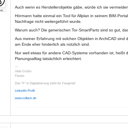
Auch wenn es Herstellerobjekte gäbe, würde ich sie vermeiden
_ke…
Hörmann hatte einmal ein Tool für Allplan in seinem BIM-Porta
Nachfrage nicht weitergeführt wurde.
Warum auch? Die generischen Tor-SmartParts sind so gut, dass 
Aus meiner Erfahrung mit solchen Objekten in ArchiCAD sind di
am Ende eher hinderlich als nützlich sind.
Nur weil etwas für andere CAD-Systeme vorhanden ist, heißt d
Planungsalltag tatsächlich erleichtert.
Viele Grüße
Florian
Das "F" in Digitalisierung steht für Faxgerät!
LinkedIn-Profil
www.vollack.de