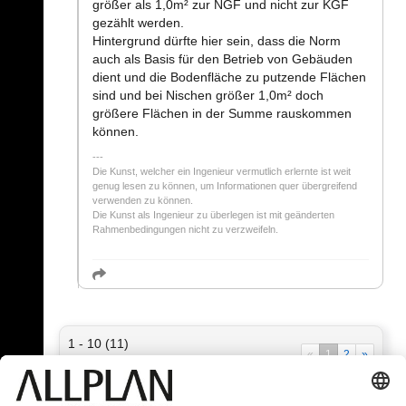
größer als 1,0m² zur NGF und nicht zur KGF
gezählt werden.
Hintergrund dürfte hier sein, dass die Norm
auch als Basis für den Betrieb von Gebäuden
dient und die Bodenfläche zu putzende Flächen
sind und bei Nischen größer 1,0m² doch
größere Flächen in der Summe rauskommen
können.
Die Kunst, welcher ein Ingenieur vermutlich erlernte ist weit
genug lesen zu können, um Informationen quer übergreifend
verwenden zu können.
Die Kunst als Ingenieur zu überlegen ist mit geänderten
Rahmenbedingungen nicht zu verzweifeln.
1 - 10 (11)
«
1
2
»