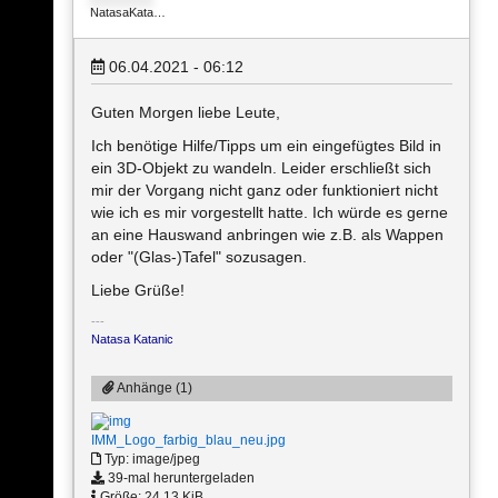
NatasaKata…
06.04.2021 - 06:12
Guten Morgen liebe Leute,
Ich benötige Hilfe/Tipps um ein eingefügtes Bild in
ein 3D-Objekt zu wandeln. Leider erschließt sich
mir der Vorgang nicht ganz oder funktioniert nicht
wie ich es mir vorgestellt hatte. Ich würde es gerne
an eine Hauswand anbringen wie z.B. als Wappen
oder "(Glas-)Tafel" sozusagen.
Liebe Grüße!
Natasa Katanic
Anhänge (1)
IMM_Logo_farbig_blau_neu.jpg
Typ: image/jpeg
39-mal heruntergeladen
Größe: 24,13 KiB