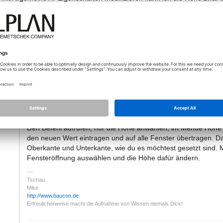
sich nichts.
Was mache ich falsch?
nzeigen
09.04.2020 - 13:53
*
[Lösung]
Hallo,
e
Mit Allgemeine Ar-Eigenschaften modifizieren kannst du nur d
Den Befehl aufrufen, nur die Höhe anwählen, im Menue Höhe 
den neuen Wert eintragen und auf alle Fenster übertragen. D
Oberkante und Unterkante, wie du es möchtest gesetzt sind. Mi
Fensteröffnung auswählen und die Höhe dafür ändern.
Tschau
Mike
http://www.baucon.de
Erfreulicherweise macht die Aufnahme von Wissen niemals Dick!