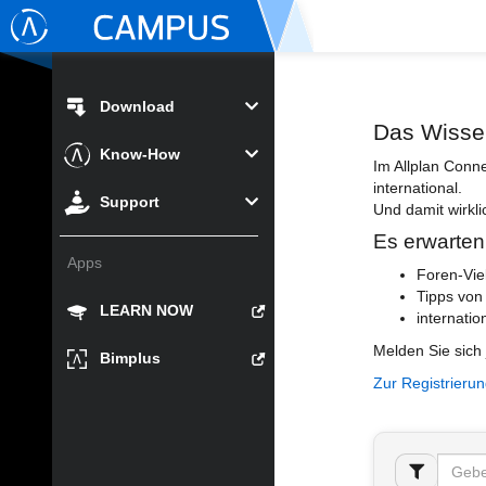
Download
Das Wisse
Know-How
Im Allplan Conn
international.
Support
Und damit wirkli
Es erwarten
Apps
Foren-Vie
Tipps von
LEARN NOW
internatio
Melden Sie sich 
Bimplus
Zur Registrieru