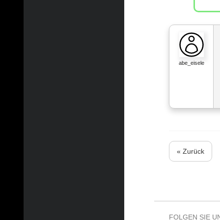
abe_eisele
« Zurück
FOLGEN SIE U