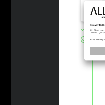
Lösung a
mik