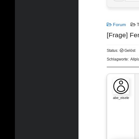
Forum
T
[Frage] Fe
Status:
Gelöst
Schlagworte:
Allp
abe_eisele