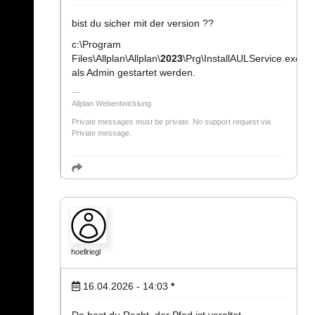
bist du sicher mit der version ??
c:\Program
Files\Allplan\Allplan\
2023
\Prg\InstallAULService.exe
als Admin gestartet werden.
Allplan Webentwicklung
Private messages must be private. No support request via
Private message.
hoellriegl
16.04.2026 - 14:03
*