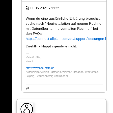
11.06.2021 - 11:35
Wenn du eine ausführliche Erklärung brauchst,
suche nach "Neuinstallation auf neuem Rechner
mit Datenübernahme vom alten Rechner" bei
den FAQs
https://connect.allplan.com/de/support/loesungen.html
Direktlink klappt irgendwie nicht.
Viele Grüße,
Kerstin
http://www.ncc-mitte.de
Autorisierter Allplan Partner in Weimar, Dresden, Weißenfels,
Leipzig, Braunschweig und Kassel