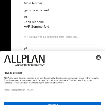
Moin Norbert,
gern geschehen!
BG
Jens Maneke
AAP Sommerfeld
>>> Stell Dir vor, es geht und keiner kriegts hin...
« Zurück