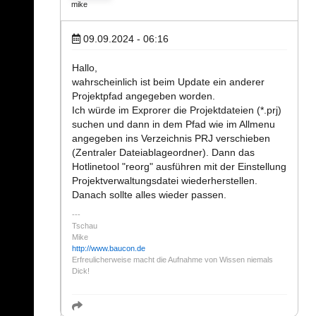
mike
09.09.2024 - 06:16
Hallo,
wahrscheinlich ist beim Update ein anderer
Projektpfad angegeben worden.
Ich würde im Exprorer die Projektdateien (*.prj)
suchen und dann in dem Pfad wie im Allmenu
angegeben ins Verzeichnis PRJ verschieben
(Zentraler Dateiablageordner). Dann das
Hotlinetool "reorg" ausführen mit der Einstellung
Projektverwaltungsdatei wiederherstellen.
Danach sollte alles wieder passen.
Tschau
Mike
http://www.baucon.de
Erfreulicherweise macht die Aufnahme von Wissen niemals
Dick!