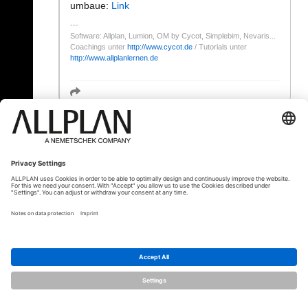
umbaue:
Link
Software: Allplan, Lumion, OM by Cycot, Simplebim, Nevaris...
Coachings unter
http://www.cycot.de
/ Tutorials unter
http://www.allplanlernen.de
« Zurück
© ALLPLAN Schweiz AG
ALLPLAN ist Teil der
Nemetschek Group