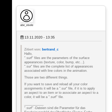
abe_eisele
13.11.2020 - 13:35
Zitiert von:
bertrand_c
Hallo,
".surf" files are the parameters of the surface
appearances (texture, color, bump, etc...).
".sur" files are the complete list of appearances
associated with line colors in the animation.
Those are two different things.
If you want to save and reload all your color
assignments it will be a ".sur" file, if it is to apply
an aspect to an item or to associate an aspect to a
color, it will be a ".surf" file.
___________
".surf" -Dateien sind die Parameter für das