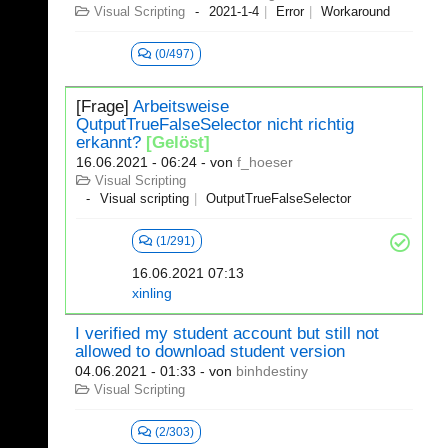
Visual Scripting
2021-1-4
Error
Workaround
(0/497)
[Frage]
Arbeitsweise
QutputTrueFalseSelector nicht richtig
erkannt?
[Gelöst]
16.06.2021 - 06:24
- von
f_hoeser
Visual Scripting
Visual scripting
OutputTrueFalseSelector
(1/291)
16.06.2021 07:13
xinling
I verified my student account but still not
allowed to download student version
04.06.2021 - 01:33
- von
binhdestiny
Visual Scripting
(2/303)