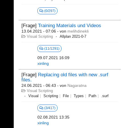
(0/297)
[Frage]
Training Materials und Videos
13.04.2021 - 07:06
- von
melihdinekli
Visual Scripting
Allplan 2021-0-7
(11/1291)
09.07.2021 16:09
xinling
[Frage]
Replacing old files with new .surf
files.
24.06.2021 - 06:43
- von
Nagaratna
Visual Scripting
Visual
Scripting
File
Types
Path
.surf
(3/417)
02.08.2021 13:35
xinling