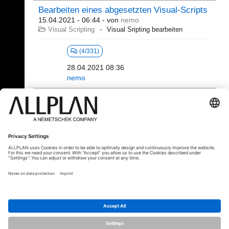
Bearbeiten eines abgesetzten Visual-Scripts
15.04.2021 - 06:44
- von
nemo
Visual Scripting
Visual Sripting bearbeiten
(4/331)
28.04.2021 08:36
nemo
321 - 340 (392)
⇤
«
...
14
15
16
17
18
19
»
⇥
© ALLPLAN Schweiz AG
ALLPLAN ist Teil der
Nemetschek Group