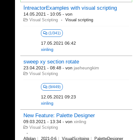
İntreactorExamples with visual scripting
14.05.2021 - 10:05
- von
Visual Scripting
Visual scripting
(1/341)
17.05.2021 06:42
xinling
sweep xy section rotate
23.04.2021 - 08:48
- von
jaeheungkim
Visual Scripting
(9/449)
12.05.2021 09:23
xinling
New Feature: Palette Designer
09.03.2021 - 13:34
- von
xinling
Visual Scripting
Allplan
2021-0-6
VisualScritping
PaletteDesigner