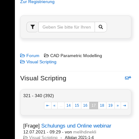
Zur Registrierung
Forum
CAD Parametric Modelling
Visual Scripting
Visual Scripting
321 - 340 (392)
⇤
«
...
14
15
16
17
18
19
»
⇥
[Frage]
Schulungs und Online webinar
12.07.2021 - 09:29
- von
melihdinekli
Visual Scripting
Allplan 2021-1-4