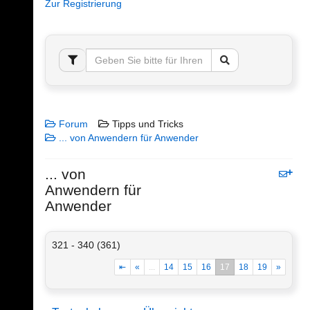
Zur Registrierung
Forum
Tipps und Tricks
... von Anwendern für Anwender
... von
Anwendern für
Anwender
321 - 340 (361)
⇤
«
...
14
15
16
17
18
19
»