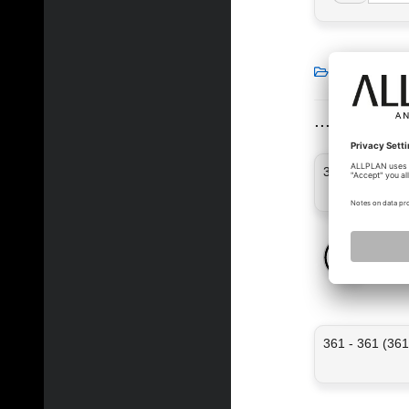
Forum
T
... von An
361 - 361 (361
We
03
361 - 361 (361