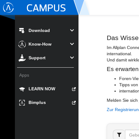
Download
Das Wisse
Know-How
Im Allplan Conn
international.
Support
Und damit wirkli
Es erwarten
Apps
Foren-Vie
Tipps von
LEARN NOW
internatio
Melden Sie sich 
Bimplus
Zur Registrieru