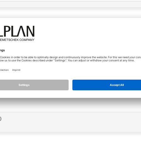
ipps und Tricks
... von Anwendern für Anwender
wendern für Anwender
)
rkzeuge, die gerne übersehen werden: Text ersetzen
.05.2012 - 13:27
- von
joerggeier
... von Anwendern für Anwender
2012
)