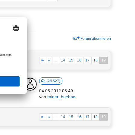
Forum abonnieren
⇤
«
...
14
15
16
17
18
19
(2/1527)
04.05.2012 05:49
von
rainer_buehne
⇤
«
...
14
15
16
17
18
19