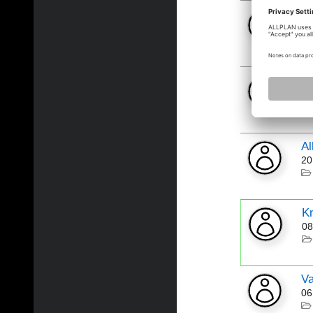
ex
27
S
29
Al
20
K
08
Va
06