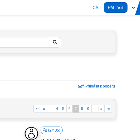
CS
Přihlásit
Přihlásit k odběru
⇤
«
...
4
5
6
7
8
9
...
»
⇥
(2/485)