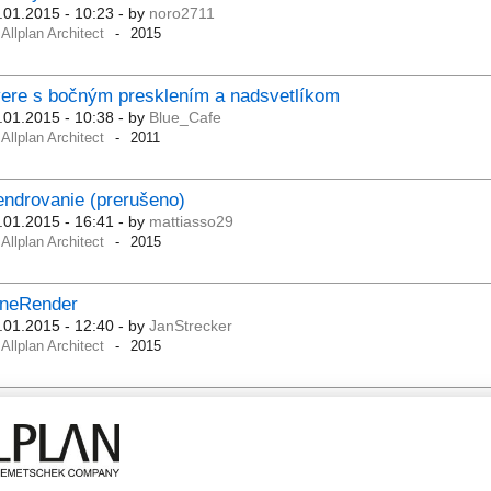
.01.2015 - 10:23
- by
noro2711
Allplan Architect
2015
ere s bočným presklením a nadsvetlíkom
.01.2015 - 10:38
- by
Blue_Cafe
Allplan Architect
2011
ndrovanie (prerušeno)
.01.2015 - 16:41
- by
mattiasso29
Allplan Architect
2015
ineRender
.01.2015 - 12:40
- by
JanStrecker
Allplan Architect
2015
ena pera stylovej plochy
.12.2014 - 12:06
- by
Puketos
Allplan Architect
2015