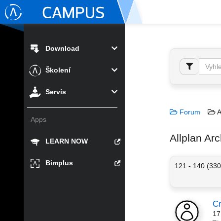
Download
Školení
Servis
Forum
A
Apps
Allplan Arc
LEARN NOW
Bimplus
121 - 140 (330
Cr
17