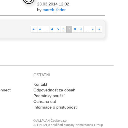
23.03.2014 12:02
by
marek_fedor
⇤
«
...
4
5
6
7
8
9
...
»
⇥
OSTATNÍ
Kontakt
onnect
Odpovědnost za obsah
Podmínky použití
Ochrana dat
Informace o přístupnosti
© ALLPLAN Česko s.r.o.
ALLPLAN je součástí skupiny
Nemetschek Group