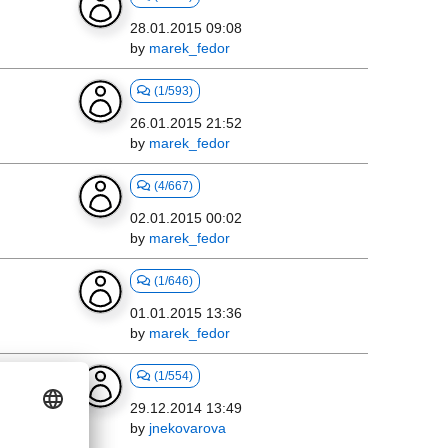
28.01.2015 09:08
by
marek_fedor
(1/593)
26.01.2015 21:52
by
marek_fedor
(4/667)
02.01.2015 00:02
by
marek_fedor
(1/646)
01.01.2015 13:36
by
marek_fedor
(1/554)
29.12.2014 13:49
by
jnekovarova