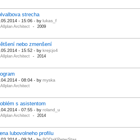
lvalbova strecha
.05.2014 - 15:06
- by
lukas_f
Allplan Architect
2009
většení nebo zmenšení
.05.2014 - 15:52
- by
krejcjo4
Allplan Architect
2014
rogram
.04.2014 - 08:04
- by
myska
Allplan Architect
oblém s asistentom
.04.2014 - 07:55
- by
roland_u
Allplan Architect
2014
ena lubovolneho profilu
.03.2014 - 09:34
- by
BODaKPeterStas