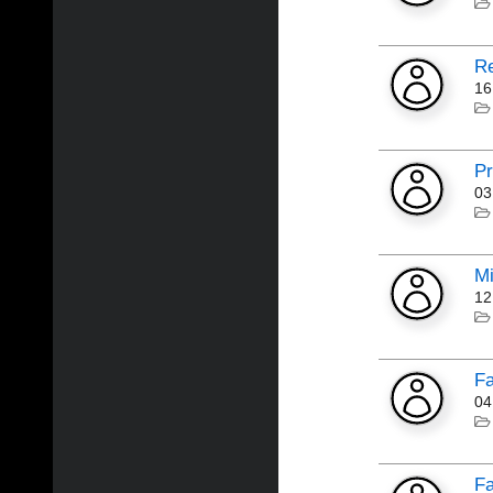
Re
16
Pr
03
Mi
12
F
04
F