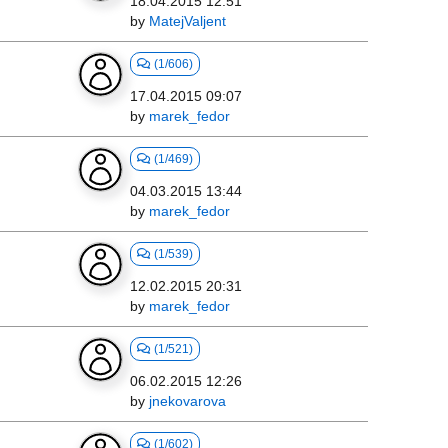
18.04.2015 12:51
by
MatejValjent
(1/606)
17.04.2015 09:07
by
marek_fedor
(1/469)
04.03.2015 13:44
by
marek_fedor
(1/539)
12.02.2015 20:31
by
marek_fedor
(1/521)
06.02.2015 12:26
by
jnekovarova
(1/602)