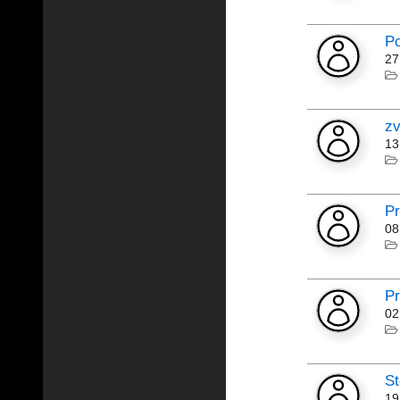
Po
27
z
13
P
08
Pr
02
St
19