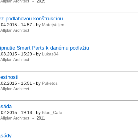
Allplan Architect
2015
z podlahovou konštrukciou
.04.2015 - 14:57
- by
MatejValjent
Allplan Architect
ipnutie Smart Parts k danému podlažiu
.03.2015 - 15:29
- by
Lukas34
Allplan Architect
estnosti
.02.2015 - 15:51
- by
Puketos
Allplan Architect
asáda
.02.2015 - 19:18
- by
Blue_Cafe
Allplan Architect
2011
asády