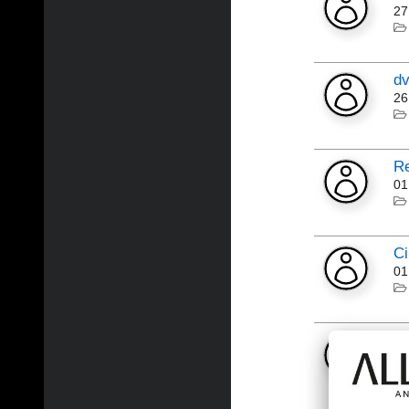
27
dv
26
Re
01
C
01
Zm
18