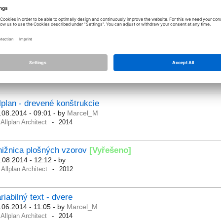
port vykreslenia výstuže do dwg
.10.2014 - 13:25
- by
cactuszlm
Allplan Architect
úradnice JTSK
.07.2014 - 17:11
- by
DIKON
Allplan Architect
lplan - drevené konštrukcie
.08.2014 - 09:01
- by
Marcel_M
Allplan Architect
2014
nižnica plošných vzorov
[Vyřešeno]
.08.2014 - 12:12
- by
Allplan Architect
2012
riabilný text - dvere
.06.2014 - 11:05
- by
Marcel_M
Allplan Architect
2014