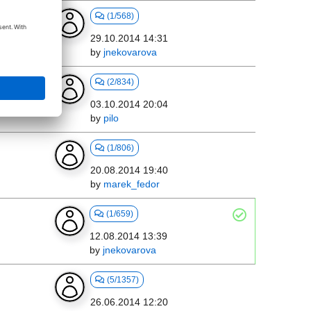
(1/568)
29.10.2014 14:31
by
jnekovarova
(2/834)
03.10.2014 20:04
by
pilo
(1/806)
20.08.2014 19:40
by
marek_fedor
(1/659)
12.08.2014 13:39
by
jnekovarova
(5/1357)
26.06.2014 12:20