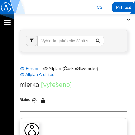
CS
Přihlásit
Přepnout
navigaci
Forum
Allplan (Česko/Slovensko)
Allplan Architect
mierka
[Vyřešeno]
Status: