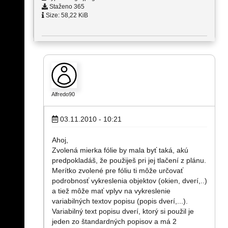
Staženo 365
Size: 58,22 KiB
Alfredo90
03.11.2010 - 10:21
Ahoj,
Zvolená mierka fólie by mala byť taká, akú
predpokladáš, že použiješ pri jej tlačení z plánu.
Merítko zvolené pre fóliu ti môže určovať
podrobnosť vykreslenia objektov (okien, dverí,..)
a tiež môže mať vplyv na vykreslenie
variabilných textov popisu (popis dverí,...).
Variabilný text popisu dverí, ktorý si použil je
jeden zo štandardných popisov a má 2