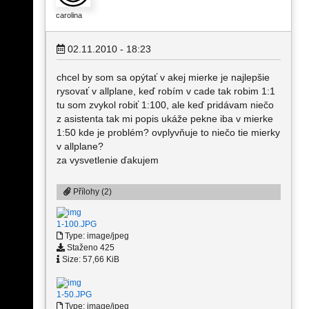
carolina
02.11.2010 - 18:23
chcel by som sa opýtať v akej mierke je najlepšie
rysovať v allplane, keď robím v cade tak robim 1:1
tu som zvykol robiť 1:100, ale keď pridávam niečo
z asistenta tak mi popis ukáže pekne iba v mierke
1:50 kde je problém? ovplyvňuje to niečo tie mierky
v allplane?
za vysvetlenie ďakujem
Přílohy (2)
1-100.JPG
Type: image/jpeg
Staženo 425
Size: 57,66 KiB
1-50.JPG
Type: image/jpeg