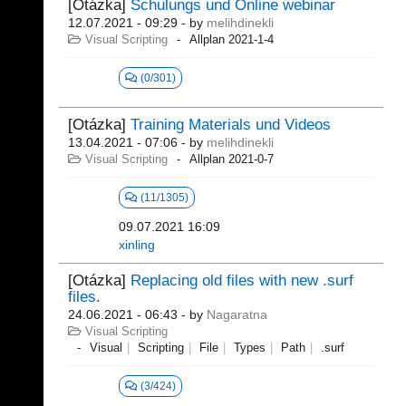
[Otázka]
Schulungs und Online webinar
12.07.2021 - 09:29
- by
melihdinekli
Visual Scripting
Allplan 2021-1-4
(0/301)
[Otázka]
Training Materials und Videos
13.04.2021 - 07:06
- by
melihdinekli
Visual Scripting
Allplan 2021-0-7
(11/1305)
09.07.2021 16:09
xinling
[Otázka]
Replacing old files with new .surf
files.
24.06.2021 - 06:43
- by
Nagaratna
Visual Scripting
Visual
Scripting
File
Types
Path
.surf
(3/424)