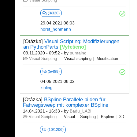
Visual Scripting
(3/320)
29.04.2021 08:03
horst_hohmann
[Otázka]
Visual Scripting: Modifizierungen
an PythonParts
[Vyřešeno]
09.11.2020 - 09:52
- by
pumaing
Visual Scripting
Visual scripting
Modification
(5/489)
04.05.2021 08:02
xinling
[Otázka]
BSpline Parallele bilden für
Fahwegsweep mit komplexer BSpline
14.04.2021 - 16:33
- by
Badu_LABI
Visual Scripting
Visual
Scripting
Bspline
3D
(10/1206)