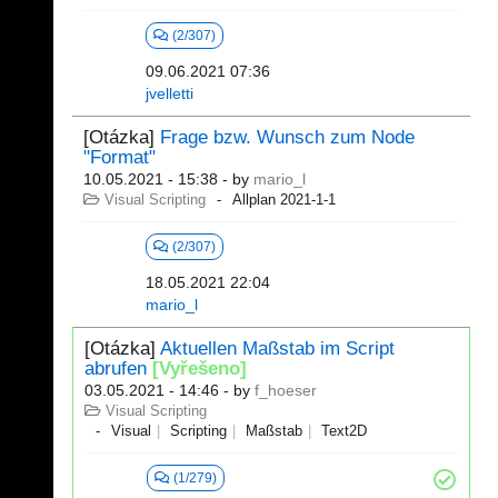
(2/307)
09.06.2021 07:36
jvelletti
[Otázka]
Frage bzw. Wunsch zum Node
"Format"
10.05.2021 - 15:38
- by
mario_l
Visual Scripting
Allplan 2021-1-1
(2/307)
18.05.2021 22:04
mario_l
[Otázka]
Aktuellen Maßstab im Script
abrufen
[Vyřešeno]
03.05.2021 - 14:46
- by
f_hoeser
Visual Scripting
Visual
Scripting
Maßstab
Text2D
(1/279)