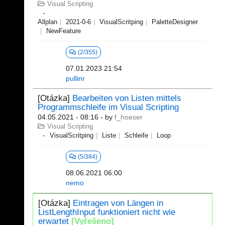
Visual Scripting
Allplan
2021-0-6
VisualScritping
PaletteDesigner
NewFeature
(2/355)
07.01.2023 21:54
pullinr
[Otázka]
Bearbeiten von Listen mittels
Programmschleife im Visual Scripting
04.05.2021 - 08:16
- by
f_hoeser
Visual Scripting
VisualScritping
Liste
Schleife
Loop
(5/384)
08.06.2021 06:00
nemo
[Otázka]
Eintragen von Längen in
ListLengthInput funktioniert nicht wie
erwartet
[Vyřešeno]