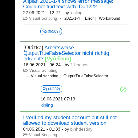
Allplan 2021-1-4 shows error message:
Could not find text with ID=1222
22.06.2021 - 12:27
- by
xinling
Visual Scripting
2021-1-4
Error
Workaround
(0/509)
[Otázka]
Arbeitsweise
QutputTrueFalseSelector nicht richtig
erkannt?
[Vyřešeno]
16.06.2021 - 06:24
- by
f_hoeser
Visual Scripting
Visual scripting
OutputTrueFalseSelector
(1/302)
16.06.2021 07:13
xinling
I verified my student account but still not
allowed to download student version
04.06.2021 - 01:33
- by
binhdestiny
Visual Scripting