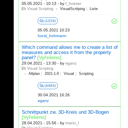
05.05.2021 - 10:13
- by
f_hoeser
Visual Scripting
VisualScritping
Liste
(1/224)
05.05.2021 10:23
horst_hohmann
Which command allows me to create a list of
measures and access it from the property
panel?
[Vyřešeno]
29.04.2021 - 13:30
- by
eganz
Visual Scripting
Allplan
2021-1-0
Visual
Scripting
(4/463)
30.04.2021 16:26
eganz
Schnittpunkt zw. 3D-Kreis und 3D-Bogen
[Vyřešeno]
28.04.2021 - 15:56
- by
mario_l