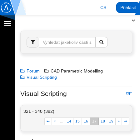
CS
Přihlásit
Přepnout
navigaci
Forum
CAD Parametric Modelling
Visual Scripting
Visual Scripting
321 - 340 (392)
⇤
«
...
14
15
16
17
18
19
»
⇥