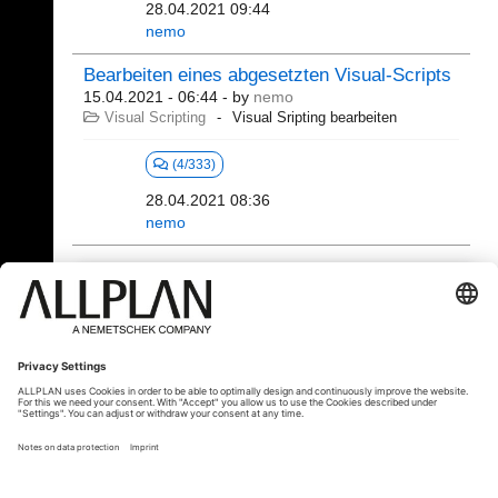
28.04.2021 09:44
nemo
Bearbeiten eines abgesetzten Visual-Scripts
15.04.2021 - 06:44
- by
nemo
Visual Scripting
Visual Sripting bearbeiten
(4/333)
28.04.2021 08:36
nemo
321 - 340 (392)
⇤
«
...
14
15
16
17
18
19
»
⇥