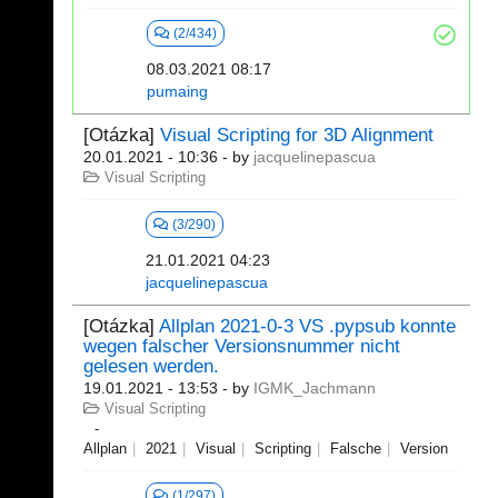
(2/434)
08.03.2021 08:17
pumaing
[Otázka]
Visual Scripting for 3D Alignment
20.01.2021 - 10:36
- by
jacquelinepascua
Visual Scripting
(3/290)
21.01.2021 04:23
jacquelinepascua
[Otázka]
Allplan 2021-0-3 VS .pypsub konnte
wegen falscher Versionsnummer nicht
gelesen werden.
19.01.2021 - 13:53
- by
IGMK_Jachmann
Visual Scripting
Allplan
2021
Visual
Scripting
Falsche
Version
(1/297)