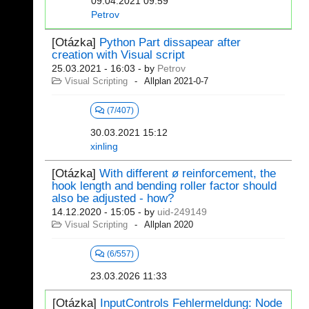
09.04.2021 09:59
Petrov
[Otázka]
Python Part dissapear after
creation with Visual script
25.03.2021 - 16:03
- by
Petrov
Visual Scripting
Allplan 2021-0-7
(7/407)
30.03.2021 15:12
xinling
[Otázka]
With different ø reinforcement, the
hook length and bending roller factor should
also be adjusted - how?
14.12.2020 - 15:05
- by
uid-249149
Visual Scripting
Allplan 2020
(6/557)
23.03.2026 11:33
[Otázka]
InputControls Fehlermeldung: Node