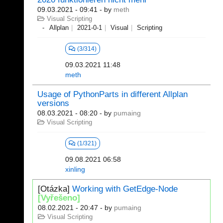
09.03.2021 - 09:41
- by
meth
Visual Scripting
Allplan
2021-0-1
Visual
Scripting
(3/314)
09.03.2021 11:48
meth
Usage of PythonParts in different Allplan
versions
08.03.2021 - 08:20
- by
pumaing
Visual Scripting
(1/321)
09.08.2021 06:58
xinling
[Otázka]
Working with GetEdge-Node
[Vyřešeno]
08.02.2021 - 20:47
- by
pumaing
Visual Scripting