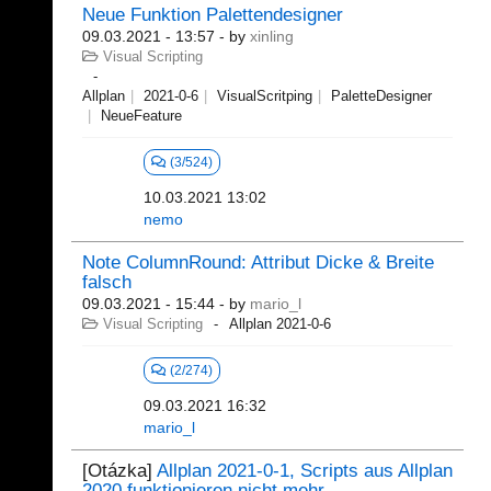
Neue Funktion Palettendesigner
09.03.2021 - 13:57
- by
xinling
Visual Scripting
Allplan
2021-0-6
VisualScritping
PaletteDesigner
NeueFeature
(3/524)
10.03.2021 13:02
nemo
Note ColumnRound: Attribut Dicke & Breite
falsch
09.03.2021 - 15:44
- by
mario_l
Visual Scripting
Allplan 2021-0-6
(2/274)
09.03.2021 16:32
mario_l
[Otázka]
Allplan 2021-0-1, Scripts aus Allplan
2020 funktionieren nicht mehr