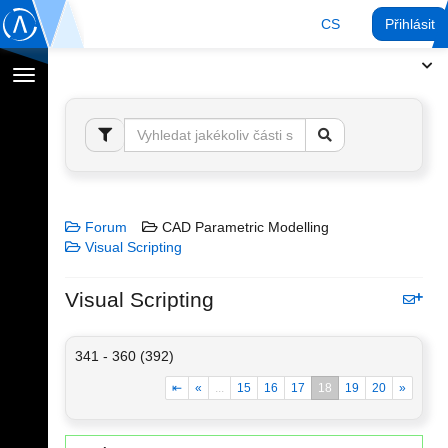
CS
Přihlásit
Přepnout
navigaci
Forum
CAD Parametric Modelling
Visual Scripting
Visual Scripting
341 - 360 (392)
⇤
«
...
15
16
17
18
19
20
»