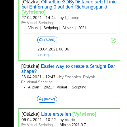
[Otázka]
OffsetLine3DByDistance setzt Linie
bei Entfernung 0 auf den Richtungspunkt
[Vyřešeno]
27.04.2021 - 14:44
- by
f_hoeser
Visual Scripting
Visual
Scripting
Allplan
2021
(7/360)
28.04.2021 08:06
xinling
[Otázka]
Easier way to create a Straight Bar
shape?
23.04.2021 - 12:47
- by
Szabolcs_Polyak
Visual Scripting
Allplan
2021
Visual
Scripting
(0/252)
[Otázka]
Liste erstellen
[Vyřešeno]
09.04.2021 - 10:22
- by
mario_l
Visual Scripting
Allplan 2021-0-7