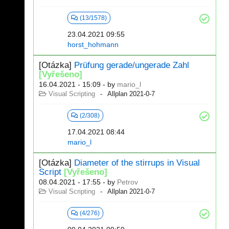
(13/1578)
23.04.2021 09:55
horst_hohmann
[Otázka]
Prüfung gerade/ungerade Zahl
[Vyřešeno]
16.04.2021 - 15:09
- by
mario_l
Visual Scripting
Allplan 2021-0-7
(2/308)
17.04.2021 08:44
mario_l
[Otázka]
Diameter of the stirrups in Visual
Script
[Vyřešeno]
08.04.2021 - 17:55
- by
Petrov
Visual Scripting
Allplan 2021-0-7
(4/276)