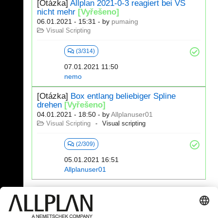
[Otázka]
Allplan 2021-0-3 reagiert bei VS
nicht mehr
[Vyřešeno]
06.01.2021 - 15:31
- by
pumaing
Visual Scripting
(3/314)
07.01.2021 11:50
nemo
[Otázka]
Box entlang beliebiger Spline
drehen
[Vyřešeno]
04.01.2021 - 18:50
- by
Allplanuser01
Visual Scripting
Visual scripting
(2/309)
05.01.2021 16:51
Allplanuser01
341 - 360 (392)
⇤
«
...
15
16
17
18
19
20
»