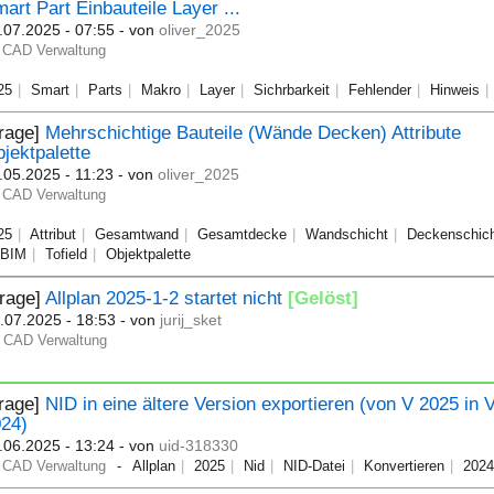
art Part Einbauteile Layer ...
.07.2025 - 07:55
- von
oliver_2025
CAD Verwaltung
25
Smart
Parts
Makro
Layer
Sichrbarkeit
Fehlender
Hinweis
Frage]
Mehrschichtige Bauteile (Wände Decken) Attribute
jektpalette
.05.2025 - 11:23
- von
oliver_2025
CAD Verwaltung
25
Attribut
Gesamtwand
Gesamtdecke
Wandschicht
Deckenschic
BIM
Tofield
Objektpalette
Frage]
Allplan 2025-1-2 startet nicht
[Gelöst]
.07.2025 - 18:53
- von
jurij_sket
CAD Verwaltung
Frage]
NID in eine ältere Version exportieren (von V 2025 in 
024)
.06.2025 - 13:24
- von
uid-318330
CAD Verwaltung
Allplan
2025
Nid
NID-Datei
Konvertieren
202