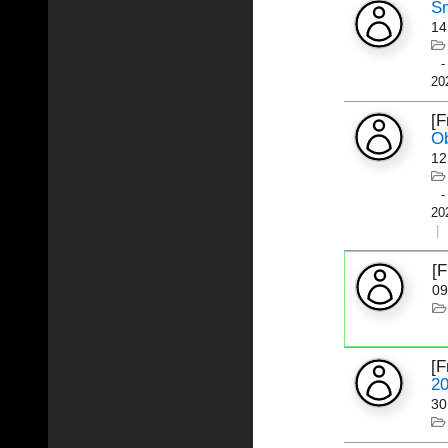
Sm
14
20
[
Ob
12
20
[
09
[
2
30