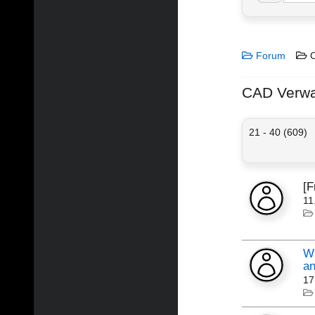
Forum
C
CAD Verwa
21 - 40 (609)
[
11
Wu
an
17