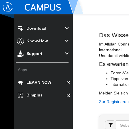
Download
Das Wisse
Know-How
Im Allplan Conn
international.
Support
Und damit wirkli
Es erwarten
Apps
Foren-Vie
Tipps von
LEARN NOW
internatio
Melden Sie sich 
Bimplus
Zur Registrieru