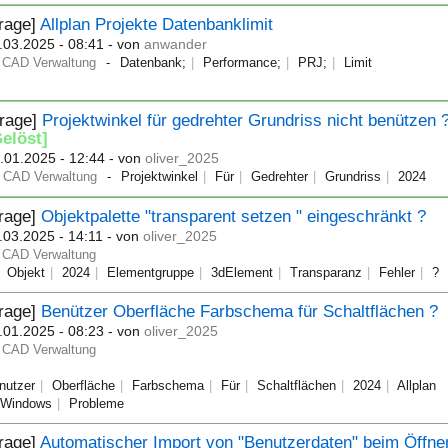
rage]
Allplan Projekte Datenbanklimit
.03.2025 - 08:41
- von
anwander
CAD Verwaltung
Datenbank;
Performance;
PRJ;
Limit
Frage]
Projektwinkel für gedrehter Grundriss nicht benützen 
Gelöst]
.01.2025 - 12:44
- von
oliver_2025
CAD Verwaltung
Projektwinkel
Für
Gedrehter
Grundriss
2024
Frage]
Objektpalette "transparent setzen " eingeschränkt ?
.03.2025 - 14:11
- von
oliver_2025
CAD Verwaltung
Objekt
2024
Elementgruppe
3dElement
Transparanz
Fehler
?
Frage]
Benützer Oberfläche Farbschema für Schaltflächen ?
.01.2025 - 08:23
- von
oliver_2025
CAD Verwaltung
nutzer
Oberfläche
Farbschema
Für
Schaltflächen
2024
Allplan
Windows
Probleme
rage]
Automatischer Import von "Benutzerdaten" beim Öffne