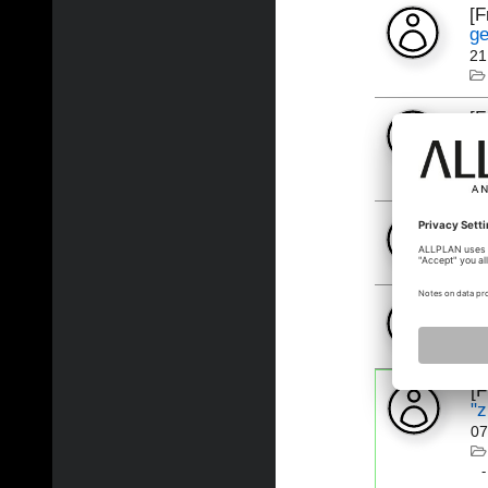
[
ge
21
[
16
[
14
Ku
16
[
"
07