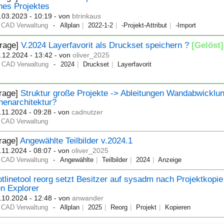
nes Projektes
.03.2023 - 10:19
- von
btrinkaus
CAD Verwaltung
Allplan
2022-1-2
-Projekt-Attribut
-Import
Frage]
V.2024 Layerfavorit als Druckset speichern ?
[Gelöst]
.12.2024 - 13:42
- von
oliver_2025
CAD Verwaltung
2024
Druckset
Layerfavorit
Frage]
Struktur große Projekte -> Ableitungen Wandabwicklu
nenarchitektur?
.11.2024 - 09:28
- von
cadnutzer
CAD Verwaltung
rage]
Angewählte Teilbilder v.2024.1
.11.2024 - 08:07
- von
oliver_2025
CAD Verwaltung
Angewählte
Teilbilder
2024
Anzeige
tlinetool reorg setzt Besitzer auf sysadm nach Projektkopie
n Explorer
.10.2024 - 12:48
- von
anwander
CAD Verwaltung
Allplan
2025
Reorg
Projekt
Kopieren