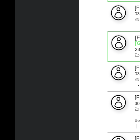
[F
03
[
[
28
[
03
[
30
Be
[F