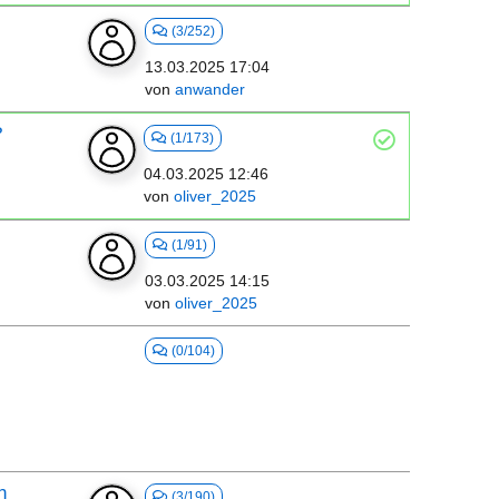
(3/252)
13.03.2025 17:04
von
anwander
?
(1/173)
04.03.2025 12:46
von
oliver_2025
(1/91)
03.03.2025 14:15
von
oliver_2025
(0/104)
n
(3/190)