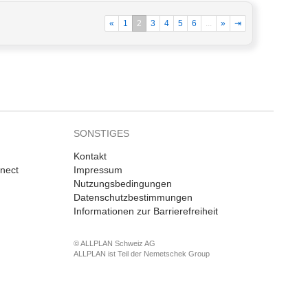
«
1
2
3
4
5
6
...
»
⇥
SONSTIGES
Kontakt
nnect
Impressum
Nutzungsbedingungen
Datenschutzbestimmungen
Informationen zur Barrierefreiheit
© ALLPLAN Schweiz AG
ALLPLAN ist Teil der
Nemetschek Group