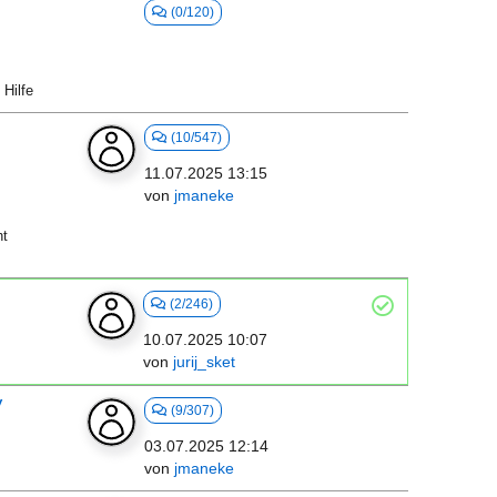
(0/120)
Hilfe
(10/547)
11.07.2025 13:15
von
jmaneke
ht
(2/246)
10.07.2025 10:07
von
jurij_sket
V
(9/307)
03.07.2025 12:14
von
jmaneke
4