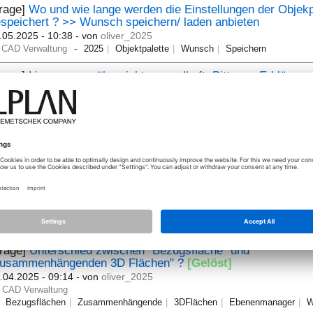
Frage]
Wo und wie lange werden die Einstellungen der Objekp
speichert ? >> Wunsch speichern/ laden anbieten
.05.2025 - 10:38
- von
oliver_2025
CAD Verwaltung
2025
Objektpalette
Wunsch
Speichern
Frage]
Lizenzserverübersicht mangelhaft; Bitte um Erklärung
.05.2025 - 11:45
- von
hr_ks
CAD Verwaltung
Frage]
Neue Lizenzen; Wie eine genutzte Lizenz freigeben?
.05.2025 - 13:06
- von
hr_ks
CAD Verwaltung
ndenwunsch Filter Informationstabelle wie in Excel (V.2025
.04.2025 - 06:16
- von
oliver_2025
CAD Verwaltung
Allplan
2025
Kundenwunsch
Informationstabelle
Frage]
Unterschied zwischen "Bezugsfläche" und
zusammenhängenden 3D Flächen" ?
[Gelöst]
.04.2025 - 09:14
- von
oliver_2025
CAD Verwaltung
Bezugsflächen
Zusammenhängende
3DFlächen
Ebenenmanager
W