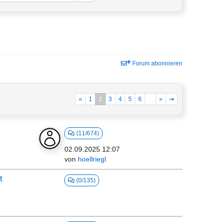
Forum abonnieren
«
1
2
3
4
5
6
...
»
⇥
(11/674)
02.09.2025 12:07
von
hoellriegl
t
(0/135)