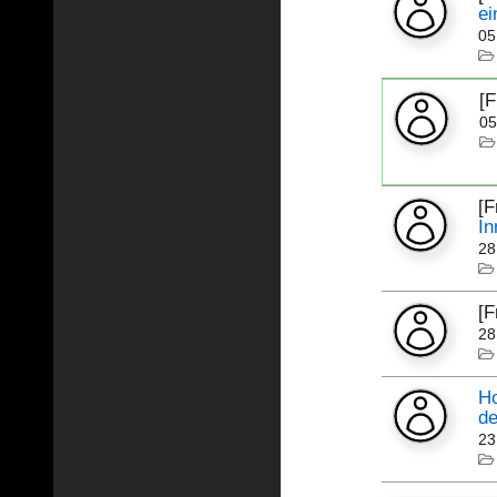
ei
05
[
05
[
In
28
[F
28
Ho
de
23