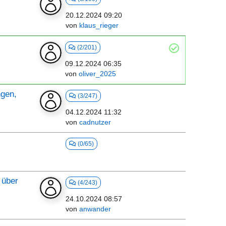
20.12.2024 09:20
von
klaus_rieger
(2/201)
09.12.2024 06:35
von
oliver_2025
ngen,
(3/247)
04.12.2024 11:32
von
cadnutzer
(0/65)
 über
(4/243)
24.10.2024 08:57
von
anwander