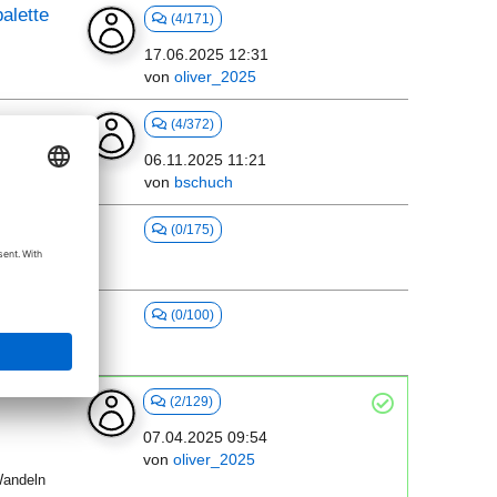
alette
(4/171)
17.06.2025 12:31
von
oliver_2025
(4/372)
06.11.2025 11:21
von
bschuch
(0/175)
)
(0/100)
Filter
(2/129)
07.04.2025 09:54
von
oliver_2025
andeln