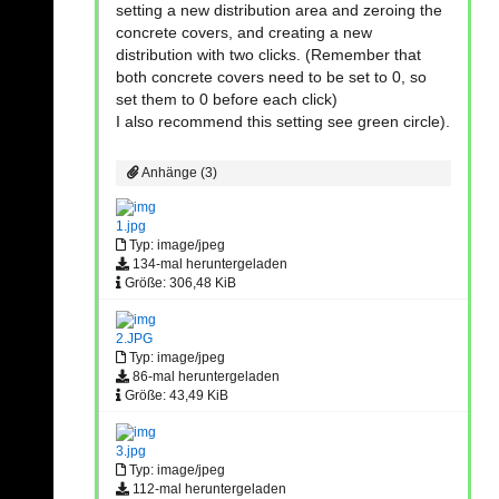
setting a new distribution area and zeroing the
concrete covers, and creating a new
distribution with two clicks. (Remember that
both concrete covers need to be set to 0, so
set them to 0 before each click)
I also recommend this setting see green circle).
Anhänge (3)
1.jpg
Typ: image/jpeg
134-mal heruntergeladen
Größe: 306,48 KiB
2.JPG
Typ: image/jpeg
86-mal heruntergeladen
Größe: 43,49 KiB
3.jpg
Typ: image/jpeg
112-mal heruntergeladen