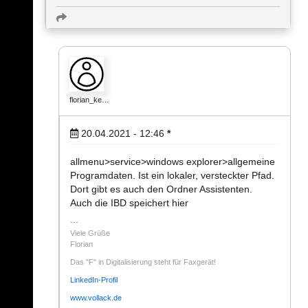
florian_ke…
20.04.2021 - 12:46
*
allmenu>service>windows explorer>allgemeine
Programdaten. Ist ein lokaler, versteckter Pfad.
Dort gibt es auch den Ordner Assistenten.
Auch die IBD speichert hier
Viele Grüße
Florian
Das "F" in Digitalisierung steht für Faxgerät!
LinkedIn-Profil
www.vollack.de