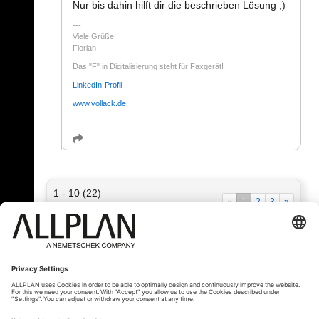
Nur bis dahin hilft dir die beschrieben Lösung ;)
Viele Grüße
Florian
Das "F" in Digitalisierung steht für Faxgerät!
LinkedIn-Profil
www.vollack.de
1 - 10 (22)
«
1
2
3
»
« Zurück