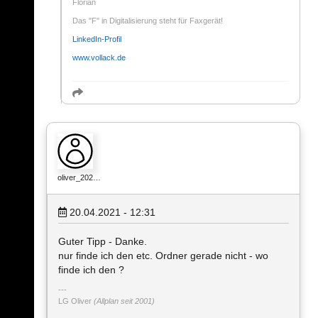
Florian
Das "F" in Digitalisierung steht für Faxgerät!
LinkedIn-Profil
www.vollack.de
oliver_202…
20.04.2021 - 12:31
Guter Tipp - Danke.
nur finde ich den etc. Ordner gerade nicht - wo
finde ich den ?
LG Oliver
(Allplan seit 2001)