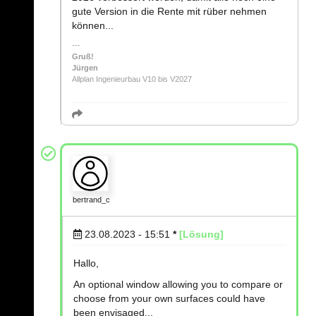
gute Version in die Rente mit rüber nehmen
können...
Gruß!
Jürgen
Allplan Ingenieurbau V10 bis V2027
bertrand_c
23.08.2023 - 15:51
*
[Lösung]
Hallo,
An optional window allowing you to compare or
choose from your own surfaces could have
been envisaged...