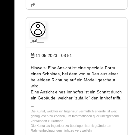
_qaf____
11.05.2023 - 08:51
Hinweis: Eine Ansicht ist eine spezielle Form
eines Schnittes, bei dem von außen aus einer
beliebigen Richtung auf ein Modell geschaut
wird.
Eine Ansicht eines Innhofes ist ein Schnitt durch
ein Gebäude, welcher "zufällig" den Innhof trifft.
Die Kunst, welcher ein Ingenieur vermutlich erlernte ist weit
genug lesen zu können, um Informationen quer übergreifend
verwenden zu können.
Die Kunst als Ingenieur zu überlegen ist mit geänderten
Rahmenbedingungen nicht zu verzweifeln.