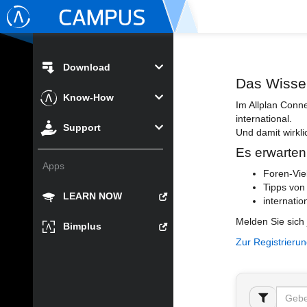
Download
Das Wisse
Know-How
Im Allplan Conn
international.
Support
Und damit wirkli
Es erwarten
Apps
Foren-Vie
Tipps von
LEARN NOW
internatio
Melden Sie sich 
Bimplus
Zur Registrieru