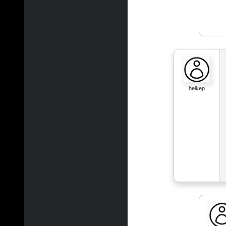
heikep