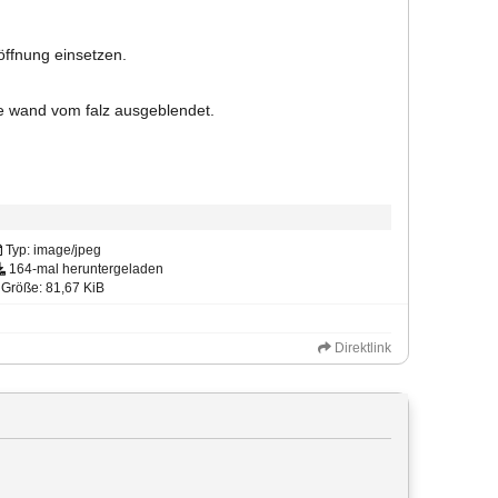
ffnung einsetzen.
e wand vom falz ausgeblendet.
Typ: image/jpeg
164-mal heruntergeladen
Größe: 81,67 KiB
Direktlink