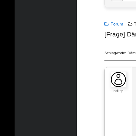
Forum
T
[Frage] D
Schlagworte:
Däm
heikep