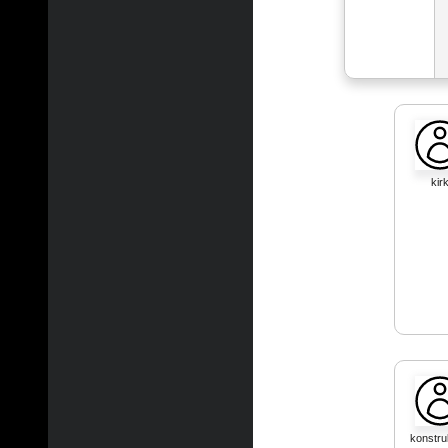
kir
konstru