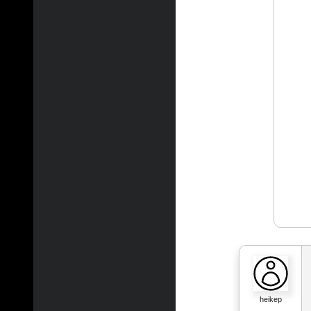
heikep