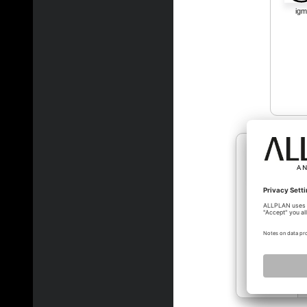
igm
heikep