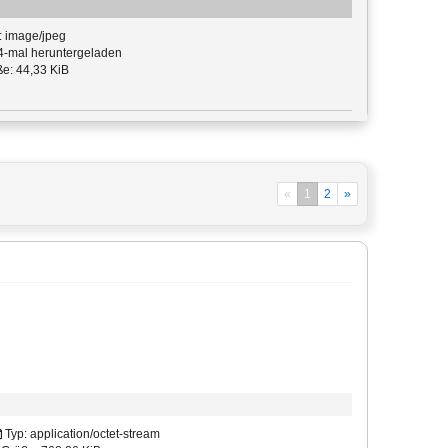
: image/jpeg
-mal heruntergeladen
e: 44,33 KiB
«
1
2
»
Typ: application/octet-stream