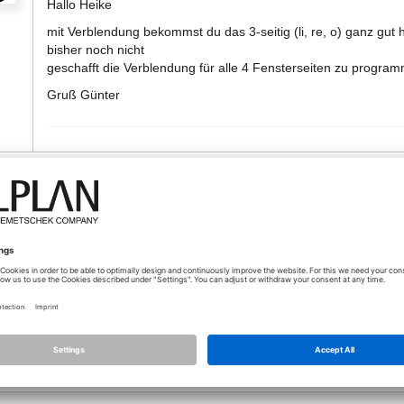
Hallo Heike
mit Verblendung bekommst du das 3-seitig (li, re, o) ganz gut
bisher noch nicht
geschafft die Verblendung für alle 4 Fensterseiten zu program
Gruß Günter
10.06.2020 - 06:13
Guten Morgen Günther,
ich hab nun ne dreischalige Wand gemacht und mit verblenden gearbe
das bekomm ich allerdings nicht als "dämmung" dargestellt..
jeman
danke und grüße,
Heike