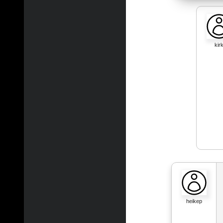
kir
heikep