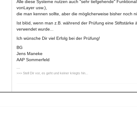
Alle diese Systeme nutzen auch "sehr tiefgehende" Funktionalit
vonLayer usw.),
die man kennen sollte, aber die möglicherweise bisher noch n
Ist blöd, wenn man z.B. während der Prüfung eine Stiftstärke 
verwendet wurde...
Ich wünsche Dir viel Erfolg bei der Prüfung!
BG
Jens Maneke
AAP Sommerfeld
>>> Stell Dir vor, es geht und keiner kriegts hin...