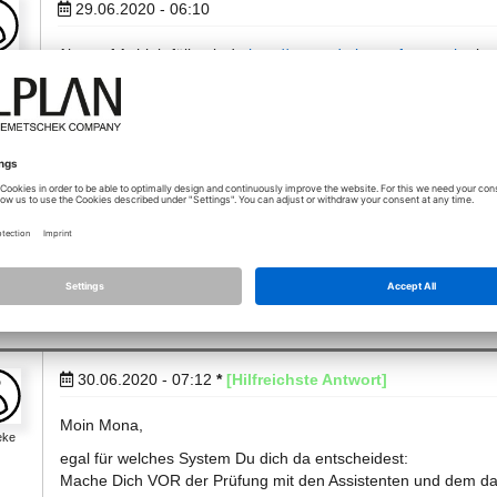
29.06.2020 - 06:10
Also auf Anhieb fällt mir da
http://www.cds-bausoftware.ch
ein,
g_i…
viele Ergebnisse aus, wenn man "Allplan add on" in die Suchlei
29.06.2020 - 19:41
Super danke schau ich gleich
30.06.2020 - 07:12
*
[Hilfreichste Antwort]
Moin Mona,
eke
egal für welches System Du dich da entscheidest:
Mache Dich VOR der Prüfung mit den Assistenten und dem daz