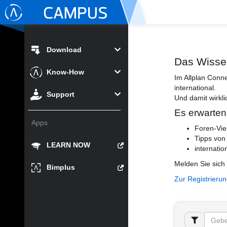
Download
Das Wisse
Know-How
Im Allplan Conn
international.
Support
Und damit wirkli
Es erwarten
Apps
Foren-Vie
Tipps von
LEARN NOW
internatio
Melden Sie sich 
Bimplus
Zur Registrieru