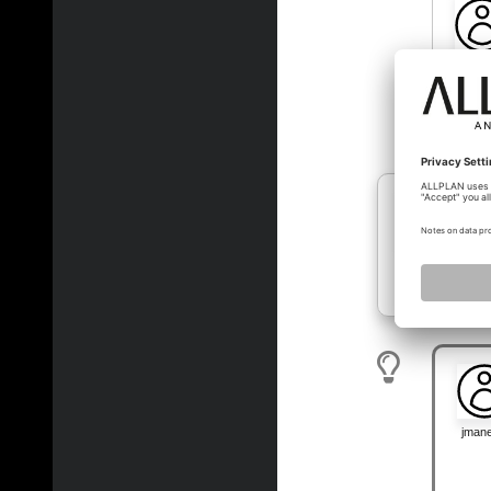
lehrlin
ktm790
jman