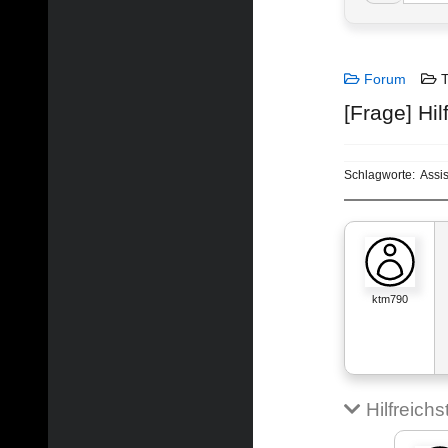
Forum
T
[Frage] Hi
Schlagworte:
Assi
ktm790
Hilfreich