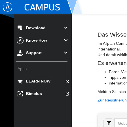
Download
Das Wisse
Know-How
Im Allplan Conn
international.
Support
Und damit wirkli
Es erwarten
Apps
Foren-Vie
Tipps von
LEARN NOW
internatio
Melden Sie sich 
Bimplus
Zur Registrieru