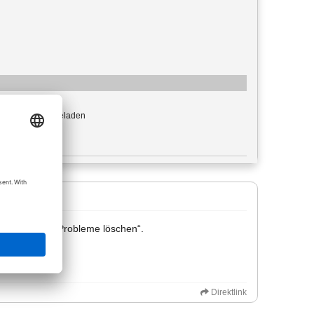
: image/png
-mal heruntergeladen
e: 26,56 KiB
r-Befehl „alle Probleme löschen“.
Direktlink