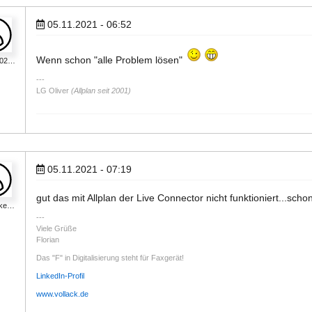
05.11.2021 - 06:52
Wenn schon "alle Problem lösen"
202…
LG Oliver
(Allplan seit 2001)
05.11.2021 - 07:19
gut das mit Allplan der Live Connector nicht funktioniert...sch
_ke…
Viele Grüße
Florian
Das "F" in Digitalisierung steht für Faxgerät!
LinkedIn-Profil
www.vollack.de