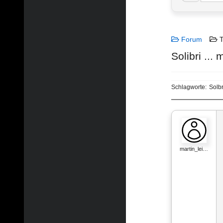
Forum
T
Solibri ...
Schlagworte:
Solbr
martin_lei…