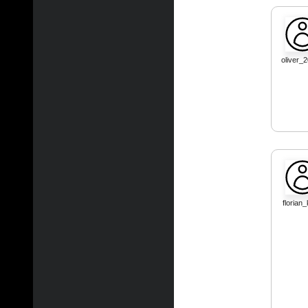
oliver_
florian