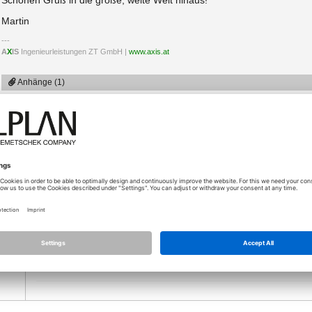
Schönen Gruß in die große, weite Welt hinaus!
Martin
A
X
IS
Ingenieurleistungen ZT GmbH |
www.axis.at
Anhänge (1)
Typ
313
Solibri.PNG
Größ
04.11.2021 - 15:15
An die Entwicklung: bitte Exportfunktion einbauen, noch besse
gbm
Gruß Alex