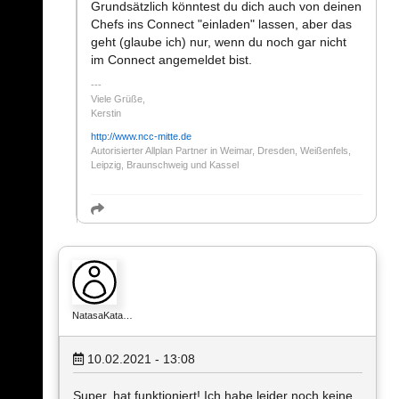
Grundsätzlich könntest du dich auch von deinen
Chefs ins Connect "einladen" lassen, aber das
geht (glaube ich) nur, wenn du noch gar nicht
im Connect angemeldet bist.
Viele Grüße,
Kerstin
http://www.ncc-mitte.de
Autorisierter Allplan Partner in Weimar, Dresden, Weißenfels,
Leipzig, Braunschweig und Kassel
NatasaKata…
10.02.2021 - 13:08
Super, hat funktioniert! Ich habe leider noch keine