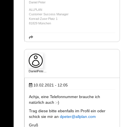
Daniel Peter
ALLPLAN
Customer Success Manager
Konrad-Zuse-Platz 1
81829 München
DanielPete…
10.02.2021 - 12:05
Achja, eine Telefonnummer brauche ich
natürlich auch :-)
Trag diese bitte ebenfalls im Profil ein oder
schick sie mir an
dpeter@allplan.com
Gruß