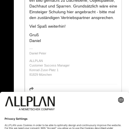
ein Bild gemacht zu Dachebene, Objektpalette,
Dachhaut und Sparren. Grundsätzlich wäre eine
Einsteiger Schulung hier angebracht - bitte mal
den zuständigen Vertriebspartner ansprechen.
Viel Spaß weiterhin!
Gruß
Daniel
Daniel Peter
ALLPLAN
Customer Success Manager
Konrad-Zuse-Platz 1
81829 München
« Zurück