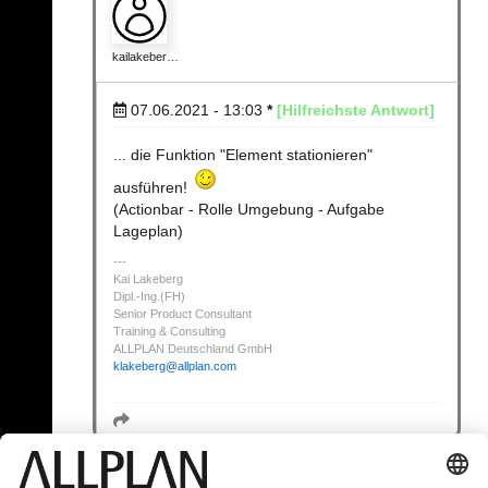
kailakeber…
07.06.2021 - 13:03
*
[Hilfreichste Antwort]
... die Funktion "Element stationieren"
ausführen!
(Actionbar - Rolle Umgebung - Aufgabe
Lageplan)
Kai Lakeberg
Dipl.-Ing.(FH)
Senior Product Consultant
Training & Consulting
ALLPLAN Deutschland GmbH
klakeberg
@
allplan.com