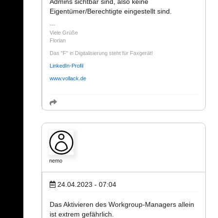
Admins sichtbar sind, also keine
Eigentümer/Berechtigte eingestellt sind.
Viele Grüße
Florian
Das "F" in Digitalisierung steht für Faxgerät!
LinkedIn-Profil
www.vollack.de
nemo
24.04.2023 - 07:04
Das Aktivieren des Workgroup-Managers allein
ist extrem gefährlich.