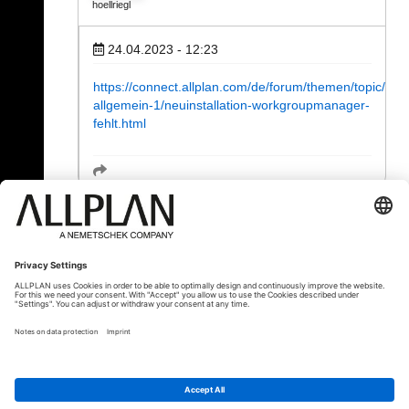
hoellriegl
24.04.2023 - 12:23
https://connect.allplan.com/de/forum/themen/topic/topi
allgemein-1/neuinstallation-workgroupmanager-
fehlt.html
« Zurück
© ALLPLAN Schweiz AG
ALLPLAN ist Teil der
Nemetschek Group