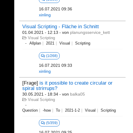
16.07.2021 09:36
xinling
Visual Scripting - Fläche in Schnitt
01.04.2021 - 12:13
- von
planungsservice_kett
Visual Scripting
Allplan
2021
Visual
Scripting
(1/268)
16.07.2021 09:33
xinling
[Frage]
is it possible to create circular or
spiral strirrups?
30.05.2021 - 18:34
- von
balka05
Visual Scripting
Question
-how
To
2021-1-2
Visual
Scripting
(5/359)
16.07.2021 09:25