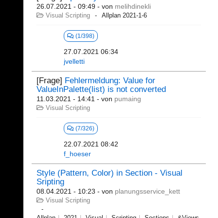
26.07.2021 - 09:49
- von
melihdinekli
Visual Scripting
Allplan 2021-1-6
(1/398)
27.07.2021 06:34
jvelletti
[Frage]
Fehlermeldung: Value for
ValueInPalette(list) is not converted
11.03.2021 - 14:41
- von
pumaing
Visual Scripting
(7/326)
22.07.2021 08:42
f_hoeser
Style (Pattern, Color) in Section - Visual
Sripting
08.04.2021 - 10:23
- von
planungsservice_kett
Visual Scripting
Allplan
2021
Visual
Scripting
Sections
&Views