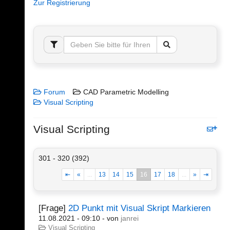
Zur Registrierung
Forum
CAD Parametric Modelling
Visual Scripting
Visual Scripting
301 - 320 (392)
⇤
«
...
13
14
15
16
17
18
...
»
⇥
[Frage]
2D Punkt mit Visual Skript Markieren
11.08.2021 - 09:10
- von
janrei
Visual Scripting