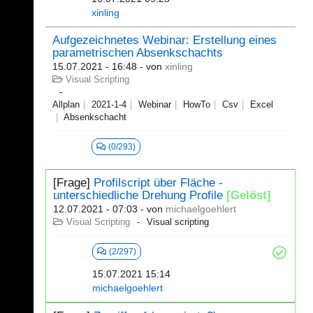
xinling
Aufgezeichnetes Webinar: Erstellung eines
parametrischen Absenkschachts
15.07.2021 - 16:48
- von
xinling
Visual Scripting
Allplan
2021-1-4
Webinar
HowTo
Csv
Excel
Absenkschacht
(0/293)
[Frage]
Profilscript über Fläche -
unterschiedliche Drehung Profile
[Gelöst]
12.07.2021 - 07:03
- von
michaelgoehlert
Visual Scripting
Visual scripting
(2/297)
15.07.2021 15:14
michaelgoehlert