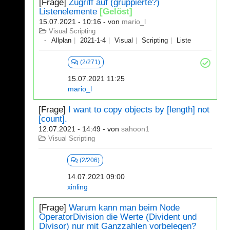
[Frage]
Zugriff auf (gruppierte?)
Listenelemente
[Gelöst]
15.07.2021 - 10:16
- von
mario_l
Visual Scripting
Allplan
2021-1-4
Visual
Scripting
Liste
(2/271)
15.07.2021 11:25
mario_l
[Frage]
I want to copy objects by [length] not
[count].
12.07.2021 - 14:49
- von
sahoon1
Visual Scripting
(2/206)
14.07.2021 09:00
xinling
[Frage]
Warum kann man beim Node
OperatorDivision die Werte (Divident und
Divisor) nur mit Ganzzahlen vorbelegen?