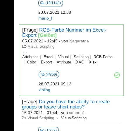
(13/1149)
20.07.2021 12:38
mario_l
[Frage]
RGB-Farbe Nummer im Excel-
Export
[Gelöst]
05.07.2021 - 12:45
- von
Nagaratna
Visual Scripting
Attributes
Excel
Visual
Scripting
RGB-Farbe
Color
Export
Attribute
XAC
Xlsx
(4/359)
28.07.2021 09:12
xinling
[Frage]
Do you have the ability to create
groups or leave short notes?
16.07.2021 - 01:44
- von
sahoon1
Visual Scripting
VisualScripting
(1/239)