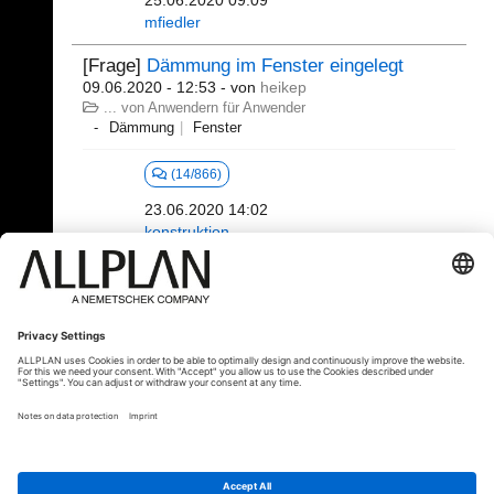
25.06.2020 09:09
mfiedler
[Frage]
Dämmung im Fenster eingelegt
09.06.2020 - 12:53
- von
heikep
... von Anwendern für Anwender
Dämmung
Fenster
(14/866)
23.06.2020 14:02
konstruktion
61 - 80 (361)
«
1
2
3
4
5
6
...
»
⇥