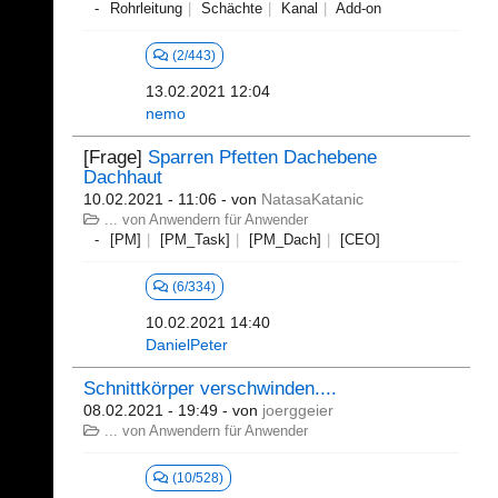
Rohrleitung
Schächte
Kanal
Add-on
(2/443)
13.02.2021 12:04
nemo
[Frage]
Sparren Pfetten Dachebene
Dachhaut
10.02.2021 - 11:06
- von
NatasaKatanic
... von Anwendern für Anwender
[PM]
[PM_Task]
[PM_Dach]
[CEO]
(6/334)
10.02.2021 14:40
DanielPeter
Schnittkörper verschwinden....
08.02.2021 - 19:49
- von
joerggeier
... von Anwendern für Anwender
(10/528)