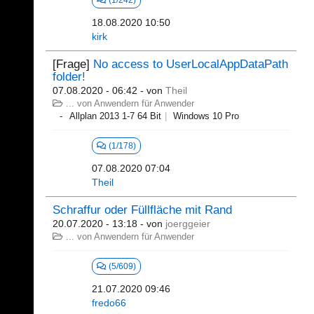
(1/242)
18.08.2020 10:50
kirk
[Frage]
No access to UserLocalAppDataPath
folder!
07.08.2020 - 06:42
- von
Theil
... von Anwendern für Anwender
Allplan 2013 1-7 64 Bit
Windows 10 Pro
(1/178)
07.08.2020 07:04
Theil
Schraffur oder Füllfläche mit Rand
20.07.2020 - 13:18
- von
joerggeier
... von Anwendern für Anwender
(5/609)
21.07.2020 09:46
fredo66