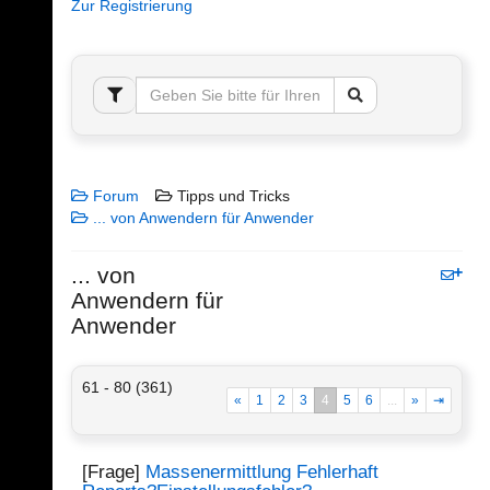
Zur Registrierung
Forum
Tipps und Tricks
... von Anwendern für Anwender
... von
Anwendern für
Anwender
61 - 80 (361)
«
1
2
3
4
5
6
...
»
⇥
[Frage]
Massenermittlung Fehlerhaft