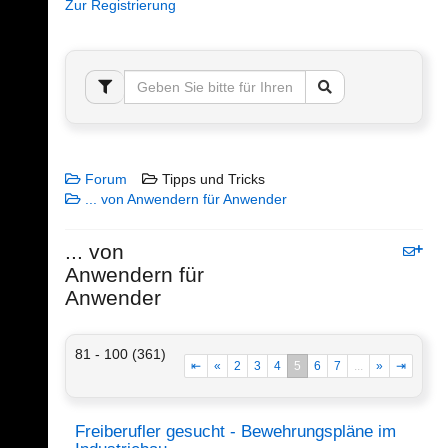
Zur Registrierung
Forum
Tipps und Tricks
... von Anwendern für Anwender
... von
Anwendern für
Anwender
81 - 100 (361)
⇤
«
2
3
4
5
6
7
...
»
⇥
Freiberufler gesucht - Bewehrungspläne im