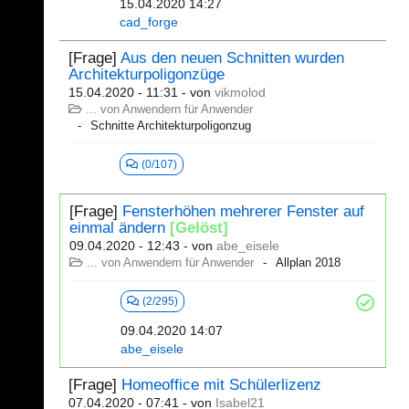
15.04.2020 14:27
cad_forge
[Frage]
Aus den neuen Schnitten wurden
Architekturpoligonzüge
15.04.2020 - 11:31
- von
vikmolod
... von Anwendern für Anwender
Schnitte Architekturpoligonzug
(0/107)
[Frage]
Fensterhöhen mehrerer Fenster auf
einmal ändern
[Gelöst]
09.04.2020 - 12:43
- von
abe_eisele
... von Anwendern für Anwender
Allplan 2018
(2/295)
09.04.2020 14:07
abe_eisele
[Frage]
Homeoffice mit Schülerlizenz
07.04.2020 - 07:41
- von
Isabel21